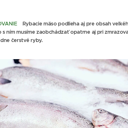
OVANIE
Rybacie mäso podlieha aj pre obsah veľk
to s ním musíme zaobchádzať opatrne aj pri zmrazova
dne čerstvé ryby.