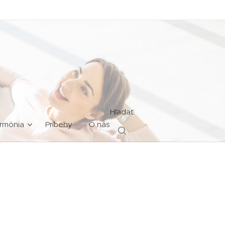
Hľadať
rmónia
Príbehy
O nás