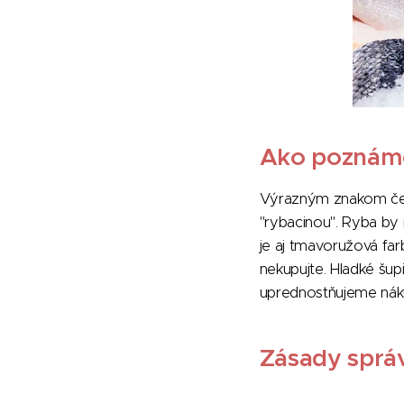
Ako poznáme
Výrazným znakom čers
"rybacinou". Ryba by 
je aj tmavoružová fa
nekupujte. Hladké šup
uprednostňujeme náku
Zásady sprá