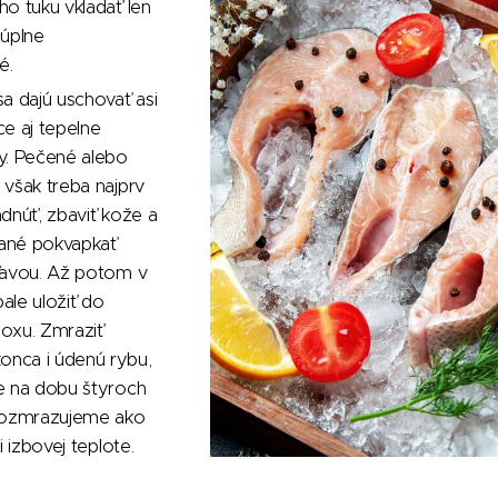
o tuku vkladať len
 úplne
é.
a dajú uschovať asi
e aj tepelne
y. Pečené alebo
však treba najprv
dnúť, zbaviť kože a
jané pokvapkať
ťavou. Až potom v
ale uložiť do
oxu. Zmraziť
nca i údenú rybu,
e na dobu štyroch
rozmrazujeme ako
i izbovej teplote.