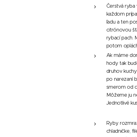
Čerstvá ryba 
každom prípad
ľadu a ten p
citrónovou šť
rybací pach. 
potom oplách
Ak máme doma
hody tak bude
druhov kuchy
po narezaní b
smerom od ch
Môžeme ju nec
Jednotlivé ku
Ryby rozmra
chladničke, 