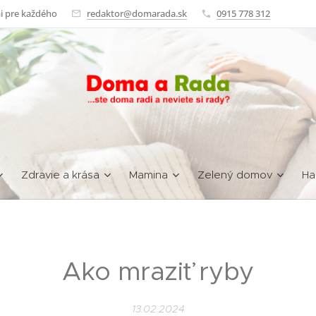
i pre každého
redaktor@domarada.sk
0915 778 312
Zdravie a krása
Mamina
Zelený domov
Ha
Ako mraziť ryby
13.02.2024