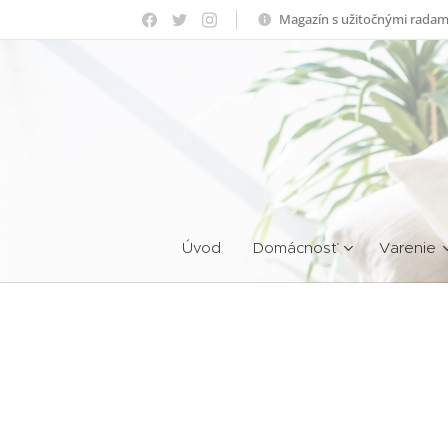
Magazín s užitočnými radam
Úvod
Domácnosť
Varenie