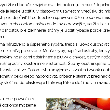
vydrží v chladničke najviac dva dni, potom ju treba už tepelne 
e je lepšie uložiť ju v plastovom uzavretom vrecúšku do mi
ostupne dopĺňať. Pred tepelnou úpravou môžeme surové mä
avou alebo octom, mäso bude takto pevnejšie, udrží si bielu 
Možnosťou pre zjemnenie arómy je uložiť rybacie porcie pre
nuť.
 náruživého a úspešného rybára, treba si úlovok uschovať 
me mať aj po sezóne. Menšie ryby, napríklad pstruhy, len vy
nskými nožnicami odstrihneme plutvy a chvost, ostrým no
rušnej dutiny odstránime vnútornosti. Šupiny odstraňujeme 
vosta k hlave. Potom rybu umyjeme a zvnútra i zvonku dob
hať v celku alebo naporciovať, prípadne stiahnuť pred nakrá
sy vložíme do plastovej a hliníkovej fólie a uložíme v mrazničk
zujeme pozvoľna v
filé dokonca môžeme