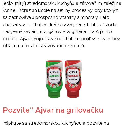
jedlo, milujú stredomorskú kuchyňu a zároveň im záleží na
kvalite. Dôraz sa kladie na šetrný proces výroby, ktorým
sa zachovávajú prospešné vitamíny a minerály. Táto
chorvátska pochúťka plná zdravia je aj z tohto dôvodu
nazývaná kaviárom vegánov a vegetariánov. A preto
dokáže Ajvar svojou skvelou chuťou spojiť všetkých, bez
ohľadu na to, aké stravovanie preferujú.
Pozvite" Ajvar na grilovačku
Inšpirujte sa stredomorskou kuchyňou a pozvite na