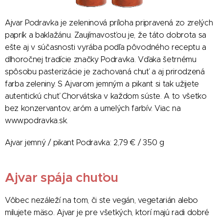
Ajvar Podravka je zeleninová príloha pripravená zo zrelých
paprík a baklažánu. Zaujímavosťou je, že táto dobrota sa
ešte aj v súčasnosti vyrába podľa pôvodného receptu a
dlhoročnej tradície značky Podravka. Vďaka šetrnému
spôsobu pasterizácie je zachovaná chuť a aj prirodzená
farba zeleniny. S Ajvarom jemným a pikant si tak užijete
autentickú chuť Chorvátska v každom súste. A to všetko
bez konzervantov, aróm a umelých farbív. Viac na
www.podravka.sk.
Ajvar jemný / pikant Podravka: 2,79 € / 350 g
Ajvar spája chuťou
Vôbec nezáleží na tom, či ste vegán, vegetarián alebo
milujete mäso. Ajvar je pre všetkých, ktorí majú radi dobré