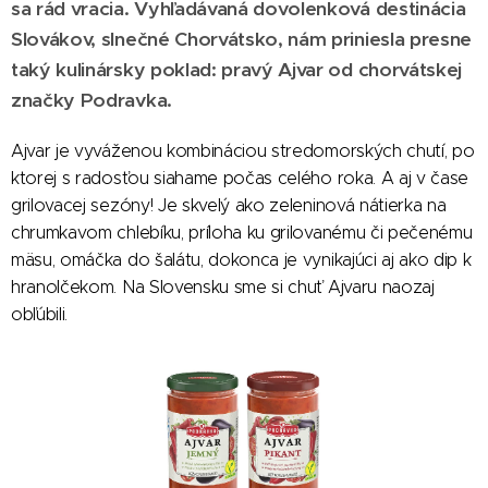
sa rád vracia. Vyhľadávaná dovolenková destinácia
Slovákov, slnečné Chorvátsko, nám priniesla presne
taký kulinársky poklad: pravý Ajvar od chorvátskej
značky Podravka.
Ajvar je vyváženou kombináciou stredomorských chutí, po
ktorej s radosťou siahame počas celého roka. A aj v čase
grilovacej sezóny! Je skvelý ako zeleninová nátierka na
chrumkavom chlebíku, príloha ku grilovanému či pečenému
mäsu, omáčka do šalátu, dokonca je vynikajúci aj ako dip k
hranolčekom. Na Slovensku sme si chuť Ajvaru naozaj
obľúbili.