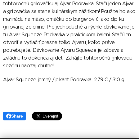
tohtoročnú grilovačku aj Ajvar Podravka. Stačí jeden Ajvar
a grilovačka sa stane kulinárskym zážitkom! Použite ho ako
marinádu na mäso, omáčku do burgerov či ako dip ku
grilovanej zelenine. Pre jednoduché a rýchle dávkovanie je
tu Ajvar Squeeze Podravka v praktickom balení. Stačí len
otvoriť a vytlačiť presne toľko Ajvaru, koľko práve
potrebujete. Dávkovanie Ajvaru Squeeze je zábava a
zvládnu to dokonca aj deti. Zahájte tohtoročnú grilovaciu
sezónu naozaj chutne!
Ajvar Squeeze jemný / pikant Podravka: 2,79 € / 310 g
Share