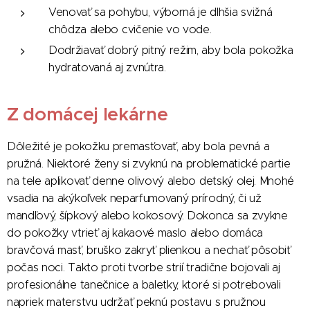
Venovať sa pohybu, výborná je dlhšia svižná
chôdza alebo cvičenie vo vode.
Dodržiavať dobrý pitný režim, aby bola pokožka
hydratovaná aj zvnútra.
Z domácej lekárne
Dôležité je pokožku premasťovať, aby bola pevná a
pružná. Niektoré ženy si zvyknú na problematické partie
na tele aplikovať denne olivový alebo detský olej. Mnohé
vsadia na akýkoľvek neparfumovaný prírodný, či už
mandľový, šípkový alebo kokosový. Dokonca sa zvykne
do pokožky vtrieť aj kakaové maslo alebo domáca
bravčová masť, bruško zakryť plienkou a nechať pôsobiť
počas noci. Takto proti tvorbe strií tradične bojovali aj
profesionálne tanečnice a baletky, ktoré si potrebovali
napriek materstvu udržať peknú postavu s pružnou