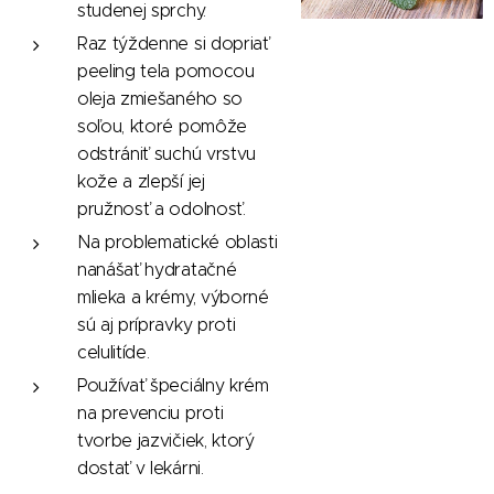
studenej sprchy.
Raz týždenne si dopriať
peeling tela pomocou
oleja zmiešaného so
soľou, ktoré pomôže
odstrániť suchú vrstvu
kože a zlepší jej
pružnosť a odolnosť.
Na problematické oblasti
nanášať hydratačné
mlieka a krémy, výborné
sú aj prípravky proti
celulitíde.
Používať špeciálny krém
na prevenciu proti
tvorbe jazvičiek, ktorý
dostať v lekárni.