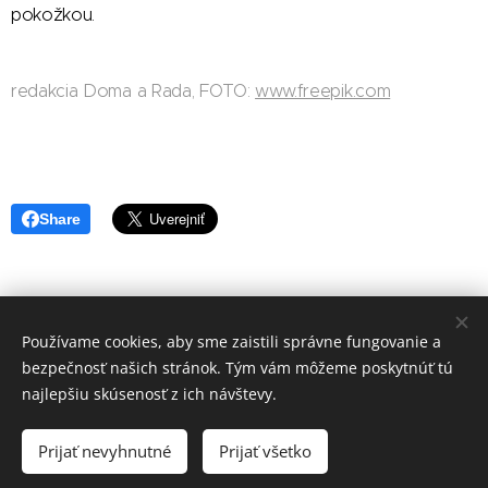
pokožkou.
redakcia Doma a Rada, FOTO:
www.freepik.com
Share
Používame cookies, aby sme zaistili správne fungovanie a
redakcia Doma a Rada
bezpečnosť našich stránok. Tým vám môžeme poskytnúť tú
Vytvořeno službou
Webnode
Cookies
najlepšiu skúsenosť z ich návštevy.
Jazyky
Prijať nevyhnutné
Prijať všetko
Čeština
Slovenčina