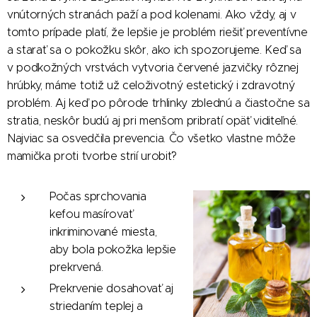
vnútorných stranách paží a pod kolenami. Ako vždy, aj v
tomto prípade platí, že lepšie je problém riešiť preventívne
a starať sa o pokožku skôr, ako ich spozorujeme. Keď sa
v podkožných vrstvách vytvoria červené jazvičky rôznej
hrúbky, máme totiž už celoživotný estetický i zdravotný
problém. Aj keď po pôrode trhlinky zblednú a čiastočne sa
stratia, neskôr budú aj pri menšom pribratí opäť viditeľné.
Najviac sa osvedčila prevencia. Čo všetko vlastne môže
mamička proti tvorbe strií urobiť?
Počas sprchovania
kefou masírovať
inkriminované miesta,
aby bola pokožka lepšie
prekrvená.
Prekrvenie dosahovať aj
striedaním teplej a