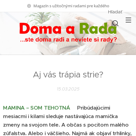
Magazín s užitočnými radami pre každého
Hľadať
Aj vás trápia strie?
15.03.2025
MAMINA – SOM TEHOTNÁ
Pribúdajúcimi
mesiacmi i kilami sleduje nastávajúca mamička
zmeny na svojom tele. A občas s pocitom malého
zúfalstva. Alebo i väčšieho. Najmä ak objaví trhlinky,