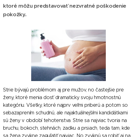
ktoré môžu predstavovať nezvratné poškodenie
pokožky.
Strie bývajú problémom aj pre mužov, no častejšie pre
ženy, ktoré menia dosť dramaticky svoju hmotnostnú
kategóriu. Všetky, ktoré najprv veľmi priberú a potom so
sebazaprením schudnú, ale najaktuálnejšími kandidátkami
sú ženy v období tehotenstva. Strie sa najviac tvoria na
bruchu, bokoch, stehnách, zadku a prsiach, teda tam, kde
sa žena zvykne zaguľatiť najviac. No zvyknú sa robiť aj na