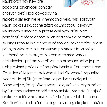
klaunských návštev pre
podporu psychickej pohody
chorých detí. Hoci dôvodov na
radosť a smiech nie je v nemocnici veľa, naši zdravotní
klauni dokážu skutočné zázraky. Empatiou, láskavým
klaunským humorom a profesionálnym prístupom
pomáhajú zvládať deťom aj ich rodičom tie najťažšie
skúšky. Preto musia členovia nášho klaunského tímu prejsť
prísnym výberom a intenzívnym preškolením, ktoré je
zavŕšené po niekoľkých rokoch medzinárodnou
certifikáciou, pričom vzdelávanie a práca na sebe je pre
nich povinná počas celého pôsobenia v Červenom nose.
Zo srdca ďakujeme spoločnosti Lidl Slovenská republika,
Nadácii Lidl aj Silným rečiam za podporu našej misie.
Samozrejme, že aj zákazníkom Lidla, vďaka ktorým môže
byť vnemocniciach veselšie a vysmiate tváre detí i dojaté
reakcie rodičov hovoria za všetko," povedala Katarína
Kouřilová, riaditeľka fundraisingu a strategickej komunikácie