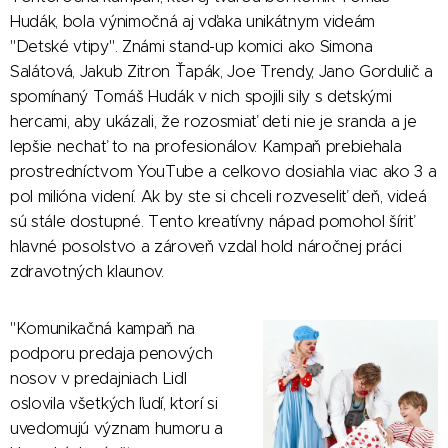
Hudák, bola výnimočná aj vďaka unikátnym videám
"Detské vtipy". Známi stand-up komici ako Simona
Salátová, Jakub Zitron Ťapák, Joe Trendy, Jano Gordulič a
spomínaný Tomáš Hudák v nich spojili sily s detskými
hercami, aby ukázali, že rozosmiať deti nie je sranda a je
lepšie nechať to na profesionálov. Kampaň prebiehala
prostredníctvom YouTube a celkovo dosiahla viac ako 3 a
pol milióna videní. Ak by ste si chceli rozveseliť deň, videá
sú stále dostupné. Tento kreatívny nápad pomohol šíriť
hlavné posolstvo a zároveň vzdal hold náročnej práci
zdravotných klaunov.
"Komunikačná kampaň na
podporu predaja penových
nosov v predajniach Lidl
oslovila všetkých ľudí, ktorí si
uvedomujú význam humoru a