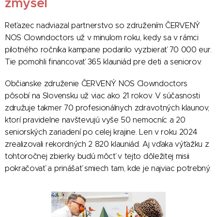
zmysel
Reťazec nadviazal partnerstvo so združením ČERVENÝ
NOS Clowndoctors už v minulom roku, kedy sa v rámci
pilotného ročníka kampane podarilo vyzbierať 70 000 eur.
Tie pomohli financovať 365 klauniád pre deti a seniorov.
Občianske združenie ČERVENÝ NOS Clowndoctors
pôsobí na Slovensku už viac ako 21 rokov. V súčasnosti
združuje takmer 70 profesionálnych zdravotných klaunov,
ktorí pravidelne navštevujú vyše 50 nemocníc a 20
seniorských zariadení po celej krajine. Len v roku 2024
zrealizovali rekordných 2 820 klauniád. Aj vďaka výťažku z
tohtoročnej zbierky budú môcť v tejto dôležitej misii
pokračovať a prinášať smiech tam, kde je najviac potrebný.