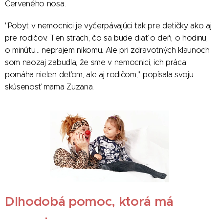
Červeného nosa.
"Pobyt v nemocnici je vyčerpávajúci tak pre detičky ako aj
pre rodičov. Ten strach, čo sa bude diať o deň, o hodinu,
o minútu... neprajem nikomu. Ale pri zdravotných klaunoch
som naozaj zabudla, že sme v nemocnici, ich práca
pomáha nielen deťom, ale aj rodičom," popísala svoju
skúsenosť mama Zuzana.
Dlhodobá pomoc, ktorá má