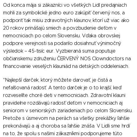
Od konca mája si zákazníci vo všetkých Lidl predajniach
mohli za symbolické jedno euro zakúpiť červený nos, a
podporiť tak misiu zdravotných klaunov, ktorí už viac ako
20 rokov prinášajú smiech a povzbudenie deťom v
nemocniciach po celom Slovensku. Vďaka obrovskej
podpore verejnosti sa podarilo dosiahnuť výnimočný
výsledok – 45-tisíc eur. Vyzbieraná suma poputuje
občianskemu združeniu ČERVENÝ NOS Clowndoctors na
financovanie veselých klauniád na detských oddeleniach.
"Najlepší darček, ktorý môžete darovať, je čistá a
nefalšovaná radosť. A tento darček je o to krajší, keď
rozveselíte choré deti v nemocniciach. Zdravotní klauni
pravidelne rozdávajú radosť deťom v nemocniciach aj
seniorom v seniorských zariadeniach po celom Slovensku.
Pretože s úsmevom na perách sa všetky prekážky ľahšie
prekonávajú a aj choroba sa ľahšie znáša. V Lidli sme hrdí
na to, že spolu s našimi zákazníkmi podporujeme túto