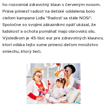
ho rozosmial zdravotný klaun s červeným nosom.
Práve priniesť radosť na detské oddelenia bolo
cieľom kampane Lidla "Radosť sa stále NOSí".
Spoločne so svojimi zákazníkmi opäť ukázal, že
ľudskosť a ochota pomáhať majú obrovskú silu.
Výsledkom je 45-tisíc eur pre zdravotných klaunov,
ktorí vďaka tejto sume prinesú deťom množstvo
smiechu, ktorý lieči.