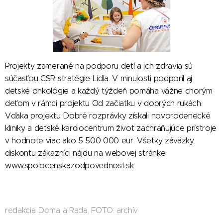
Projekty zamerané na podporu detí a ich zdravia sú
súčasťou CSR stratégie Lidla. V minulosti podporil aj
detské onkológie a každý týždeň pomáha vážne chorým
deťom v rámci projektu Od začiatku v dobrých rukách.
Vďaka projektu Dobré rozprávky získali novorodenecké
kliniky a detské kardiocentrum život zachraňujúce prístroje
v hodnote viac ako 5 500 000 eur. Všetky záväzky
diskontu zákazníci nájdu na webovej stránke
www.spolocenskazodpovednost.sk.
redakcia Doma a Rada, FOTO: archív