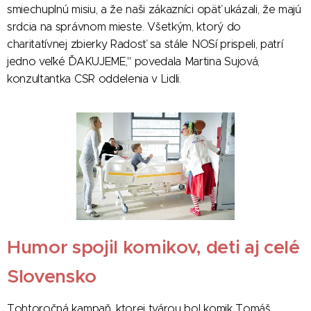
smiechuplnú misiu, a že naši zákazníci opäť ukázali, že majú
srdcia na správnom mieste. Všetkým, ktorý do
charitatívnej zbierky Radosť sa stále NOSí prispeli, patrí
jedno veľké ĎAKUJEME," povedala Martina Sujová,
konzultantka CSR oddelenia v Lidli.
Humor spojil komikov, deti aj celé
Slovensko
Tohtoročná kampaň, ktorej tvárou bol komik Tomáš