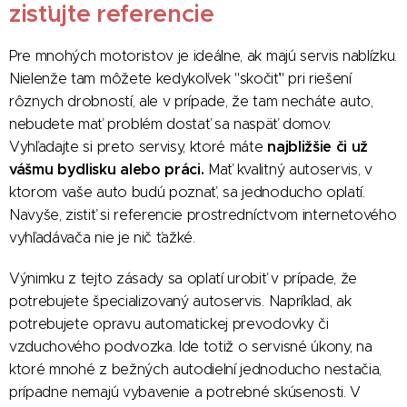
zisťujte referencie
Pre mnohých motoristov je ideálne, ak majú servis nablízku.
Nielenže tam môžete kedykoľvek "skočiť" pri riešení
rôznych drobností, ale v prípade, že tam necháte auto,
nebudete mať problém dostať sa naspäť domov.
najbližšie či už
Vyhľadajte si preto servisy, ktoré máte
vášmu bydlisku alebo práci.
Mať kvalitný autoservis, v
ktorom vaše auto budú poznať, sa jednoducho oplatí.
Navyše, zistiť si referencie prostredníctvom internetového
vyhľadávača nie je nič ťažké.
Výnimku z tejto zásady sa oplatí urobiť v prípade, že
potrebujete špecializovaný autoservis. Napríklad, ak
potrebujete opravu automatickej prevodovky či
vzduchového podvozka. Ide totiž o servisné úkony, na
ktoré mnohé z bežných autodielní jednoducho nestačia,
prípadne nemajú vybavenie a potrebné skúsenosti. V