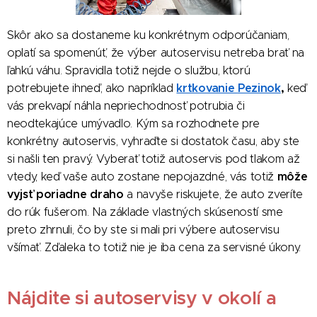
Skôr ako sa dostaneme ku konkrétnym odporúčaniam,
oplatí sa spomenúť, že výber autoservisu netreba brať na
ľahkú váhu. Spravidla totiž nejde o službu, ktorú
krtkovanie
Pezinok
,
potrebujete ihneď, ako napríklad
keď
vás prekvapí náhla nepriechodnosť potrubia či
neodtekajúce umývadlo. Kým sa rozhodnete pre
konkrétny autoservis, vyhraďte si dostatok času, aby ste
si našli ten pravý. Vyberať totiž autoservis pod tlakom až
môže
vtedy, keď vaše auto zostane nepojazdné, vás totiž
vyjsť poriadne draho
a navyše riskujete, že auto zveríte
do rúk fušerom. Na základe vlastných skúseností sme
preto zhrnuli, čo by ste si mali pri výbere autoservisu
všímať. Zďaleka to totiž nie je iba cena za servisné úkony.
Nájdite si autoservisy v okolí a