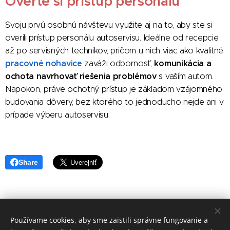
Overte si prístup personálu
Svoju prvú osobnú návštevu využite aj na to, aby ste si
overili prístup personálu autoservisu. Ideálne od recepcie
až po servisných technikov, pričom u nich viac ako kvalitné
pracovné nohavice
komunikácia a
zaváži odbornosť,
ochota navrhovať riešenia problémov
s vaším autom.
Napokon, práve ochotný prístup je základom vzájomného
budovania dôvery, bez ktorého to jednoducho nejde ani v
prípade výberu autoservisu.
Share
Používame cookies, aby sme zaistili správne fungovanie a
redakcia Doma a Rada