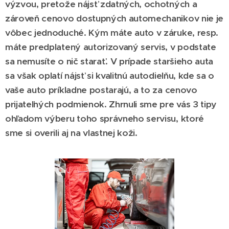
výzvou, pretože nájsť zdatných, ochotných a
zároveň cenovo dostupných automechanikov nie je
vôbec jednoduché. Kým máte auto v záruke, resp.
máte predplatený autorizovaný servis, v podstate
sa nemusíte o nič starať. V prípade staršieho auta
sa však oplatí nájsť si kvalitnú autodielňu, kde sa o
vaše auto príkladne postarajú, a to za cenovo
prijateľných podmienok. Zhrnuli sme pre vás 3 tipy
ohľadom výberu toho správneho servisu, ktoré
sme si overili aj na vlastnej koži.