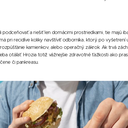
 podceňovať a riešiť len domácimi prostriedkami, tie majú ib
jmä pri recidíve koliky navštíviť odborníka, ktorý po vyšetre
 rozpúšťanie kamienkov, alebo operačný zákrok. Ak trvá záchva
eba otáľať. Hrozia totiž vážnejšie zdravotné ťažkosti ako pra
ečene či pankreasu.