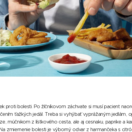
ek proti bolesti. Po žlčníkovom záchvate si musí pacient naord
účením ťažkých jedál. Treba si vyhýbať vyprážaným jedlám,
, múčnikom z lístkového cesta, ale aj cesnaku, paprike a kar
a. Na zmiernenie bolesti je výborný odvar z harmančeka s cit