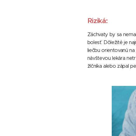
Riziká:
Záchvaty by sa nemali
bolesť. Dôležité je na
liečbu orientovanú na
návštevou lekára netr
žlčníka alebo zápal p