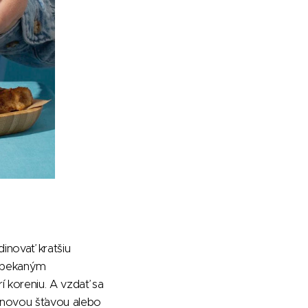
inovať kratšiu
 opekaným
í koreniu. A vzdať sa
rónovou šťavou alebo