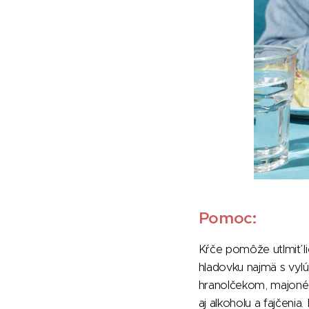
Pomoc:
Kŕče pomôže utlmiť li
hladovku najmä s vyl
hranolčekom, majonéze
aj alkoholu a fajčeni