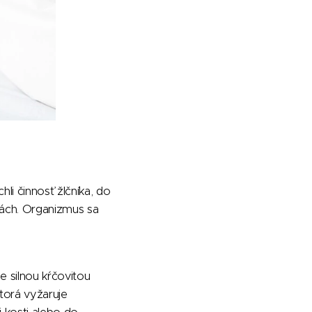
li činnosť žlčníka, do
tách. Organizmus sa
je silnou kŕčovitou
torá vyžaruje