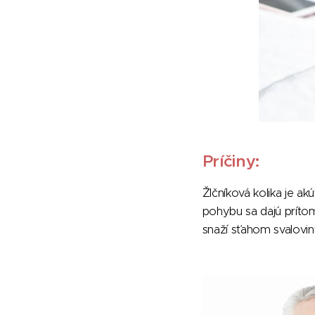
Príčiny:
Žlčníková kolika je ak
pohybu sa dajú príto
snaží sťahom svalovi