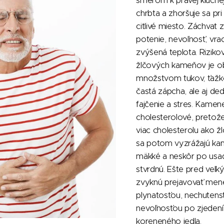
smerom k pravej kľúčnej
chrbta a zhoršuje sa pri
citlivé miesto. Záchvat 
potenie, nevoľnosť, vrac
zvýšená teplota. Riziko
žlčových kameňov je obe
množstvom tukov, ťažko
častá zápcha, ale aj ded
fajčenie a stres. Kamene
cholesterolové, pretože
viac cholesterolu ako žl
sa potom vyzrážajú kam
mäkké a neskôr po usad
stvrdnú. Ešte pred veľ
zvyknú prejavovať men
plynatosťou, nechuten
nevoľnosťou po zjedení
koreneného jedla.