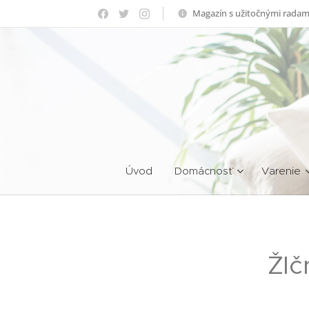
Magazín s užitočnými radam
Úvod
Domácnosť
Varenie
Žlč