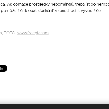
čaj. Ak domáce prostriedky nepomáhajú, treba ísť do nemoc
é pomôžu žlčník opäť sfunkčniť a spriechodniť vývod žlče.
da, FOTO:
www.freepik.com