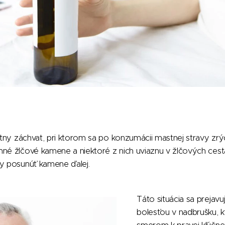
útny záchvat, pri ktorom sa po konzumácii mastnej stravy zrých
mné žlčové kamene a niektoré z nich uviaznu v žlčových ces
ny posunúť kamene ďalej.
Táto situácia sa prejavu
bolesťou v nadbrušku, k