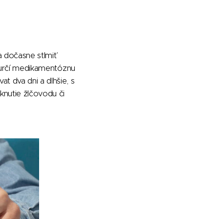
a dočasne stlmiť
ní určí medikamentóznu
t dva dni a dlhšie, s
sknutie žlčovodu či