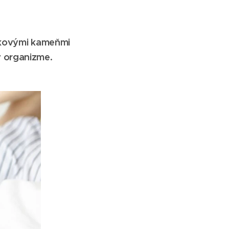
níkovými kameňmi
v organizme.