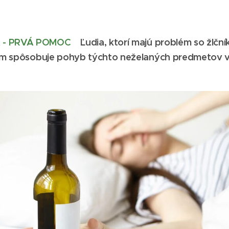
 - PRVÁ POMOC
Ľudia, ktorí majú problém so žlč
i im spôsobuje pohyb týchto neželaných predmetov 