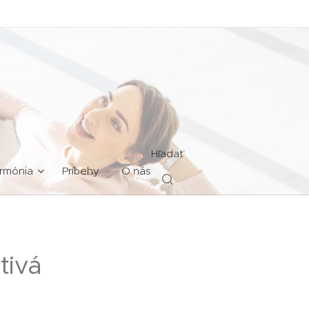
Hľadať
rmónia
Príbehy
O nás
tivá