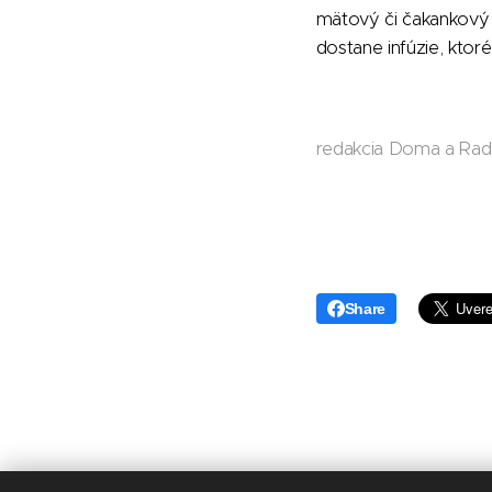
mätový či čakankový 
dostane infúzie, ktor
redakcia Doma a Ra
Share