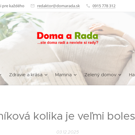
i pre každého
redaktor@domarada.sk
0915 778 312
Zdravie a krása
Mamina
Zelený domov
Ha
níková kolika je veľmi boles
03.12.2025