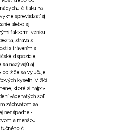
 kosti alebo do
 nádychu či tlaku na
zvykne sprevádzať aj
anie alebo aj
vými faktormi vzniku
zita, strava s
sti s trávením a
ičské dispozície,
 sa nazývajú aj
 do žlče sa vylučuje
čových kyselín. V žlči
ene, ktoré si najprv
ení vápenatých solí
kým záchvatom sa
ej nenápadne -
stvom a menšou
 tučného či