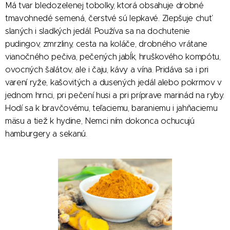
Má tvar bledozelenej tobolky, ktorá obsahuje drobné
tmavohnedé semená, čerstvé sú lepkavé. Zlepšuje chuť
slaných i sladkých jedál. Používa sa na dochutenie
pudingov, zmrzliny, cesta na koláče, drobného vrátane
vianočného pečiva, pečených jabĺk, hruškového kompótu,
ovocných šalátov, ale i čaju, kávy a vína. Pridáva sa i pri
varení ryže, kašovitých a dusených jedál alebo pokrmov v
jednom hrnci, pri pečení husi a pri príprave marinád na ryby.
Hodí sa k bravčovému, teľaciemu, baraniemu i jahňaciemu
mäsu a tiež k hydine, Nemci ním dokonca ochucujú
hamburgery a sekanú.