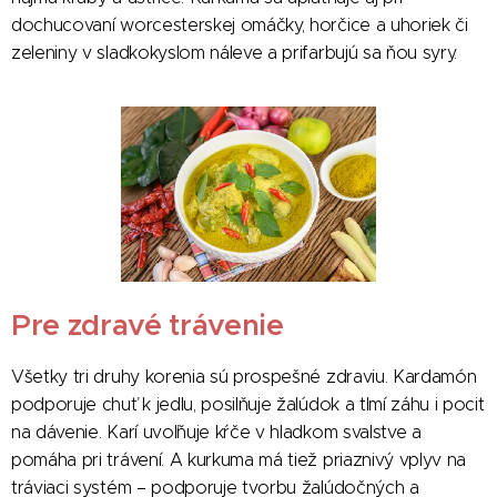
dochucovaní worcesterskej omáčky, horčice a uhoriek či
zeleniny v sladkokyslom náleve a prifarbujú sa ňou syry.
Pre zdravé trávenie
Všetky tri druhy korenia sú prospešné zdraviu. Kardamón
podporuje chuť k jedlu, posilňuje žalúdok a tlmí záhu i pocit
na dávenie. Karí uvoľňuje kŕče v hladkom svalstve a
pomáha pri trávení. A kurkuma má tiež priaznivý vplyv na
tráviaci systém – podporuje tvorbu žalúdočných a