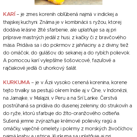
KARÍ
– je zmes korenín obľúbená najmä v indickej a
thajskej kuchyni. Známa je v kombinácii s ryžou, ktorej
dodáva krásne žlté sfarbenie, ale uplatňuje sa aj pri
príprave mastných jedál z husi, z kačky či z bravčového
mäsa. Pridáva sa i do pokrmov z jahňaciny a z diviny, tiež
do omáčok, do gulášov, do sekanej a do rybích polievok.
A pomocou karí vylepšíme šošovicové, fazuľové a
rajčiakové jedlá či uhorkový šalát.
KURKUMA
– je v Ázii vysoko cenená korenina, korene
tejto trvalky sa pestujú okrem Indie aj v Číne, v Indonézii,
na Jamajke, v Malajzii, v Peru a na Srí Lanke. Čerstvá
postrúhaná sa pridáva do dusenej zeleniny, do strukovín a
do ryže, ktorú sfarbuje do žlto-oranžového odtieňa.
Sušená jemne zvýrazňuje krémové polievky, ragú a
omáčky, vaječné omelety, i pokrmy z morských živočíchov,
najmä kraby a ustrice. Kurkuma sa uplatňuje aj pri