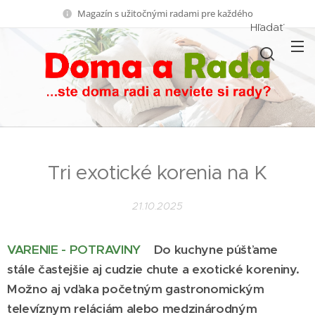
Magazín s užitočnými radami pre každého
Hľadať
Tri exotické korenia na K
21.10.2025
VARENIE - POTRAVINY
Do kuchyne púšťame
stále častejšie aj cudzie chute a exotické koreniny.
Možno aj vďaka početným gastronomickým
televíznym reláciám alebo medzinárodným