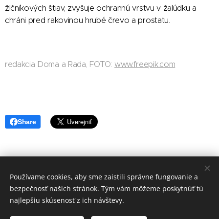
žlčníkových štiav, zvyšuje ochrannú vrstvu v žalúdku a
chráni pred rakovinou hrubé črevo a prostatu.
redakcia Doma a Rada, FOTO:
www.freepik.com
Share
Používame cookies, aby sme zaistili správne fungovanie a
redakcia Doma a Rada
bezpečnosť našich stránok. Tým vám môžeme poskytnúť tú
Vytvořeno službou
Webnode
Cookies
najlepšiu skúsenosť z ich návštevy.
Jazyky