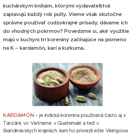
kuchárskym knihám, ktorými vydavateľstvá
zaplavujú každý rok pulty. Vieme však skutočne
správne používať cudzokrajné prísady, dávame ich
do vhodných pokrmov? Povedzme si, aké využitie
majú v kuchyni tri koreniny začínajúce na písmeno
na K – kardamón, karí a kurkuma.
KARDAMÓN
– je indická korenina používaná často aj v
Tanzánii, vo Vietname, v Quatemale a tiež v
škandinávskych krajinách, kam ho priviezli ešte Vikingovia.