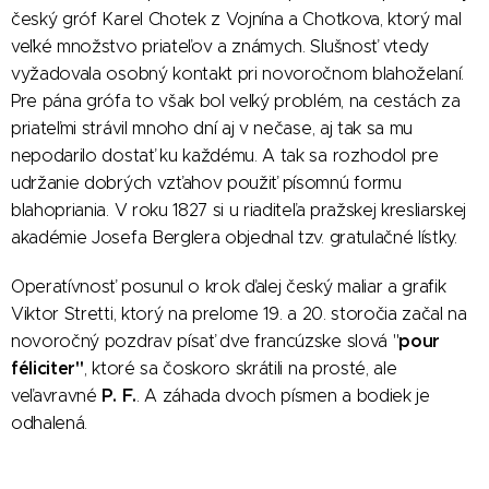
český gróf Karel Chotek z Vojnína a Chotkova, ktorý mal
veľké množstvo priateľov a známych. Slušnosť vtedy
vyžadovala osobný kontakt pri novoročnom blahoželaní.
Pre pána grófa to však bol veľký problém, na cestách za
priateľmi strávil mnoho dní aj v nečase, aj tak sa mu
nepodarilo dostať ku každému. A tak sa rozhodol pre
udržanie dobrých vzťahov použiť písomnú formu
blahopriania. V roku 1827 si u riaditeľa pražskej kresliarskej
akadémie Josefa Berglera objednal tzv. gratulačné lístky.
Operatívnosť posunul o krok ďalej český maliar a grafik
Viktor Stretti, ktorý na prelome 19. a 20. storočia začal na
pour
novoročný pozdrav písať dve francúzske slová "
féliciter"
, ktoré sa čoskoro skrátili na prosté, ale
P. F.
veľavravné
. A záhada dvoch písmen a bodiek je
odhalená.