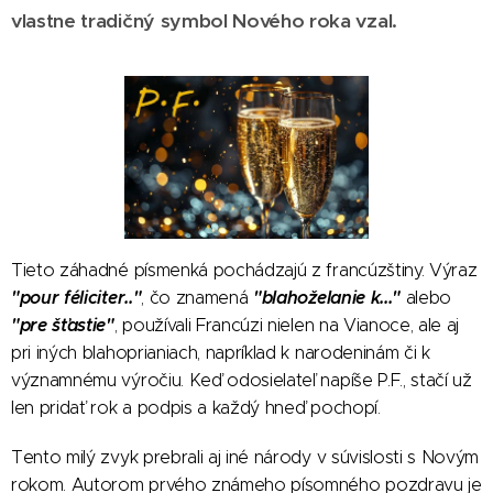
vlastne tradičný symbol Nového roka vzal.
Tieto záhadné písmenká pochádzajú z francúzštiny. Výraz
"pour féliciter.."
"blahoželanie k..."
, čo znamená
alebo
"pre šťastie"
, používali Francúzi nielen na Vianoce, ale aj
pri iných blahoprianiach, napríklad k narodeninám či k
významnému výročiu. Keď odosielateľ napíše P.F., stačí už
len pridať rok a podpis a každý hneď pochopí.
Tento milý zvyk prebrali aj iné národy v súvislosti s Novým
rokom. Autorom prvého známeho písomného pozdravu je