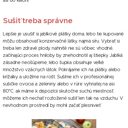
asi 60 kalórií.
Sušiť treba správne
Lepšie je usušiť si jablkové plátky doma, lebo tie kupované
môžu obsahovať konzervačné látky, najmä síru. Vybrať si
treba len zdravé plody, nahnité nie sú vôbec vhodné,
začínajúci proces hniloby by znehodnotil aj štiepky. Jablká
zásadne neošúpeme, lebo šupka obsahuje veľké
množstvo vzácnych látok. Pokrájame ich na plátky alebo
krížalky a uložíme na rošt. Sušíme ich v profesionálnej
sušičke ovocia a zeleniny alebo v rúre vyhriatej na asi
80°C. ak máme k dispozícii skutočne suchú miestnosť,
môžeme ich nechať rozložené sušiť len tak na vzduchu. V
nevhodnom prostredí by mohli začať plesnivieť.