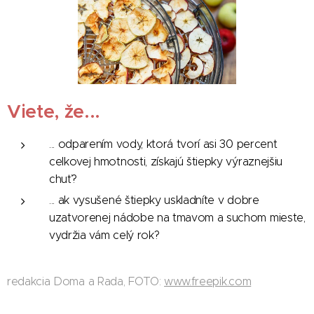
Viete, že...
... odparením vody, ktorá tvorí asi 30 percent
celkovej hmotnosti, získajú štiepky výraznejšiu
chuť?
... ak vysušené štiepky uskladníte v dobre
uzatvorenej nádobe na tmavom a suchom mieste,
vydržia vám celý rok?
redakcia Doma a Rada, FOTO:
www.freepik.com