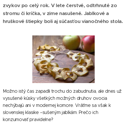
zvykov po celý rok. V lete čerstvé, odtrhnuté zo
stromu či kríčka, v zime nasušené. Jablkové a
hruškové štiepky boli aj súčasťou vianočného stola.
Možno istý čas zapadli trochu do zabudnutia, ale dnes už
vysušené kúsky všetkých možných druhov ovocia
nechýbajú ani v modernej komore. Vráťme sa však k
slovenskej klasike –sušeným jablkám. Prečo ich
konzumovať pravidelne?