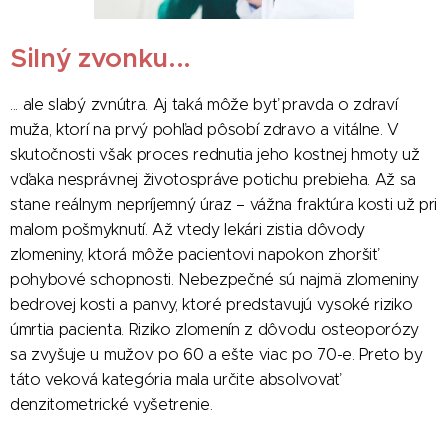
Silný zvonku...
... ale slabý zvnútra. Aj taká môže byť pravda o zdraví
muža, ktorí na prvý pohľad pôsobí zdravo a vitálne. V
skutočnosti však proces rednutia jeho kostnej hmoty už
vďaka nesprávnej životospráve potichu prebieha. Až sa
stane reálnym nepríjemný úraz – vážna fraktúra kosti už pri
malom pošmyknutí. Až vtedy lekári zistia dôvody
zlomeniny, ktorá môže pacientovi napokon zhoršiť
pohybové schopnosti. Nebezpečné sú najmä zlomeniny
bedrovej kosti a panvy, ktoré predstavujú vysoké riziko
úmrtia pacienta. Riziko zlomenín z dôvodu osteoporózy
sa zvyšuje u mužov po 60 a ešte viac po 70-e. Preto by
táto veková kategória mala určite absolvovať
denzitometrické vyšetrenie.