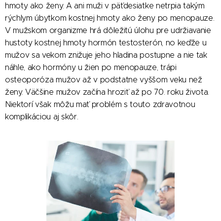
hmoty ako ženy. A ani muži v päťdesiatke netrpia takým
rýchlym úbytkom kostnej hmoty ako ženy po menopauze.
V mužskom organizme hrá dôležitú úlohu pre udržiavanie
hustoty kostnej hmoty hormón testosterón, no keďže u
mužov sa vekom znižuje jeho hladina postupne a nie tak
náhle, ako hormóny u žien po menopauze, trápi
osteoporóza mužov až v podstatne vyššom veku než
ženy. Väčšine mužov začína hroziť až po 70. roku života.
Niektorí však môžu mať problém s touto zdravotnou
komplikáciou aj skôr.