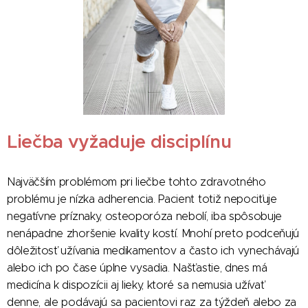
Liečba vyžaduje disciplínu
Najväčším problémom pri liečbe tohto zdravotného
problému je nízka adherencia. Pacient totiž nepociťuje
negatívne príznaky, osteoporóza nebolí, iba spôsobuje
nenápadne zhoršenie kvality kostí. Mnohí preto podceňujú
dôležitosť užívania medikamentov a často ich vynechávajú
alebo ich po čase úplne vysadia. Našťastie, dnes má
medicína k dispozícii aj lieky, ktoré sa nemusia užívať
denne, ale podávajú sa pacientovi raz za týždeň alebo za