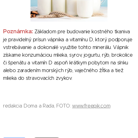
Poznámka:
Základom pre budovanie kostného tkaniva
je pravidelný prísun vápnika a vitamínu D, ktorý podporuje
vstrebávanie a dokonalé využitie tohto minerálu. Vápnik
získame konzumáciou mlieka, syrov, jogurtu, rýb, brokolice
či špenátu a vitamín D aspoň krátkym pobytom na slnku
alebo zaradením morských rýb, vaječného žĺtka a tiež
mlieka do stravovacích zvykov.
redakcia Doma a Rada, FOTO:
www.freepik.com