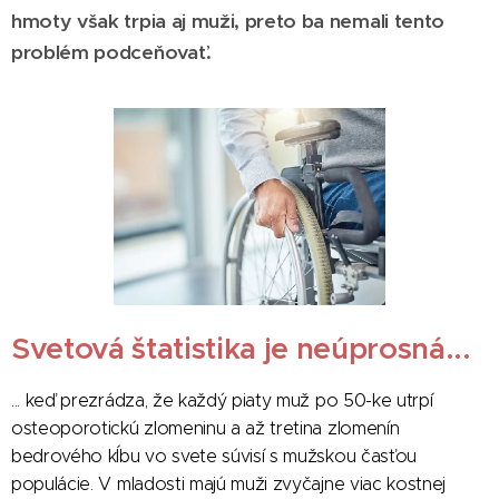
hmoty však trpia aj muži, preto ba nemali tento
problém podceňovať.
Svetová štatistika je neúprosná...
... keď prezrádza, že každý piaty muž po 50-ke utrpí
osteoporotickú zlomeninu a až tretina zlomenín
bedrového kĺbu vo svete súvisí s mužskou časťou
populácie. V mladosti majú muži zvyčajne viac kostnej