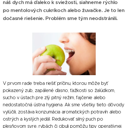
náš dych má ďaleko k sviežosti, siahneme rýchlo
po mentolových cukríkoch alebo žuvačke. Je to len
dočasné riešenie. Problém sme tým neodstránili.
V prvom rade treba riešiť príčinu, ktorou môže byť
pokazený zub, zapálené ďasno, ťažkosti so žalúdkom,
sucho v ústach pre zlý pitný režim, fajčenie alebo
nedostatočná ústna hygiena. Ak sme všetky tieto dôvody
vylúčili, zostáva konzumácia aromatických potravín alebo
ostrých a kyslých jedál. Redukovať silný puch po
plesňovom syre, rybách či cibuli pomôžu tipy operatívnej