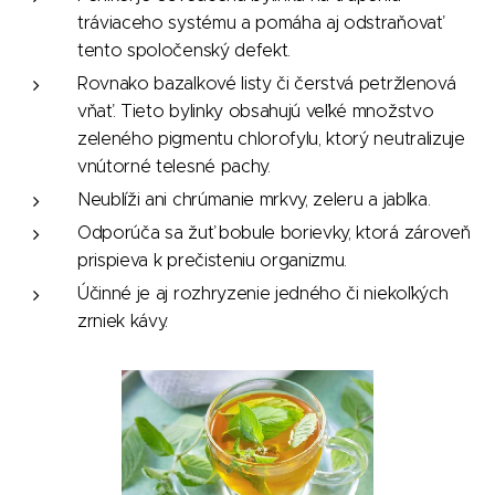
tráviaceho systému a pomáha aj odstraňovať
tento spoločenský defekt.
Rovnako bazalkové listy či čerstvá petržlenová
vňať. Tieto bylinky obsahujú veľké množstvo
zeleného pigmentu chlorofylu, ktorý neutralizuje
vnútorné telesné pachy.
Neublíži ani chrúmanie mrkvy, zeleru a jablka.
Odporúča sa žuť bobule borievky, ktorá zároveň
prispieva k prečisteniu organizmu.
Účinné je aj rozhryzenie jedného či niekoľkých
zrniek kávy.