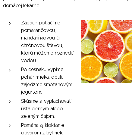
domácej lekárne.
Zápach potlačíme
pomarančovou,
mandarínkovou či
citrónovou šťavou,
ktorú môžeme rozriediť
vodou.
Po cesnaku vypime
pohár mlieka, cibuľu
zajedzme smotanovým
jogurtom.
Skúsme si vyplachovať
ústa čiernym alebo
zeleným čajom.
Pomáha aj kloktanie
odvarom z byliniek.