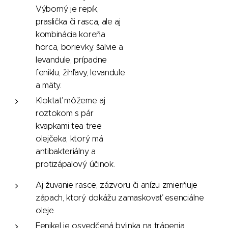
Výborný je repík,
praslička či rasca, ale aj
kombinácia koreňa
horca, borievky, šalvie a
levandule, prípadne
feniklu, žihľavy, levandule
a mäty.
Kloktať môžeme aj
roztokom s pár
kvapkami tea tree
olejčeka, ktorý má
antibakteriálny a
protizápalový účinok.
Aj žuvanie rasce, zázvoru či anízu zmierňuje
zápach, ktorý dokážu zamaskovať esenciálne
oleje.
Fenikel je osvedčená bylinka na trápenia