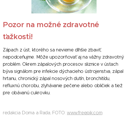
Pozor na možné zdravotné
ťažkosti!
Zápach z úst, ktorého sa nevieme dlhšie zbaviť,
nepodceňujme. Môže upozorňovať aj na vážny zdravotný
problém. Okrem zápalových procesov sliznice v ústach
býva signálom pre infekcie dýchacieho ústrojenstva, zápal
hrtanu, chronický zápal nosových dutín, bronchitídu,
refluxnú chorobu, zlyhávanie pečene alebo obličiek a tiež
pre obávanú cukrovku.
redakcia Doma a Rada, FOTO:
www.freepik.com