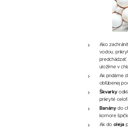
Ako zachráni
vodou, prikr
predchádzať, 
uložíme v chl
Ak pridáme 
obľúbenej poc
Škvarky
odkl
prikryté celo
Banány
do ch
komore špič
Ak do
oleja
p