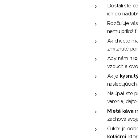
Dostali ste č
ich do nádoby
Rozčuľuje vás
nemu priložiť
Ak chcete ma
zmrznuté poro
Aby nám
hr
vzduch a ovoc
Ak je
kysnut
nasledujúcich
Nalúpali ste p
varenia, dajte
Mletá káva
m
zachová svoj
Cukor je dob
koláčmi
, kto