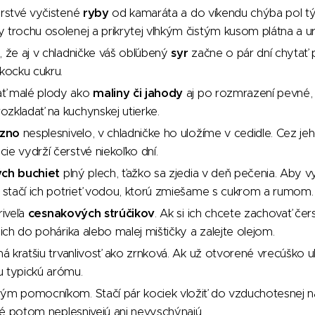
erstvé vyčistené
ryby
od kamaráta a do víkendu chýba pol tý
 trochu osolenej a prikrytej vlhkým čistým kusom plátna a ur
, že aj v chladničke váš obľúbený
syr
začne o pár dní chytať 
 kocku cukru.
ť malé plody ako
maliny či jahody
aj po rozmrazení pevné, 
zkladať na kuchynskej utierke.
ozno
nesplesnivelo, v chladničke ho uložíme v cedidle. Cez je
ie vydrží čerstvé niekoľko dní.
ých buchiet
plný plech, ťažko sa zjedia v deň pečenia. Aby vy
, stačí ich potrieť vodou, ktorú zmiešame s cukrom a rumom.
riveľa
cesnakových strúčikov
. Ak si ich chcete zachovať č
 ich do pohárika alebo malej mištičky a zalejte olejom.
á kratšiu trvanlivosť ako zrnková. Ak už otvorené vrecúško u
u typickú arómu.
rým pomocníkom. Stačí pár kociek vložiť do vzduchotesnej
ré potom neplesnivejú ani nevyschýnajú.