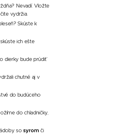
ždňa? Nevadí. Vložte
čite vydržia.
pleseň? Skúste k
skúste ich ešte
ho dierky bude prúdiť
držali chutné aj v
erstvé do budúceho
ložíme do chladničky,
 nádoby so
syrom
či