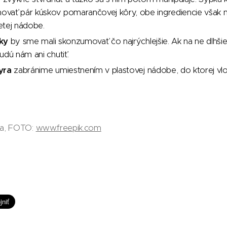
vať pár kúskov pomarančovej kôry, obe ingrediencie však 
etej nádobe.
ky
by sme mali skonzumovať čo najrýchlejšie. Ak na ne dlh
udú nám ani chutiť.
yra
zabránime umiestnením v plastovej nádobe, do ktorej vl
da, FOTO:
www.freepik.com