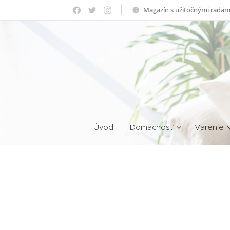
Magazín s užitočnými radam
Úvod
Domácnosť
Varenie