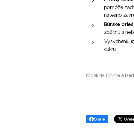
pomôže zacho
natesno zavr
Búrske orieš
zožltnú a neb
Vysychaniu
s
cukru.
redakcia Doma a Ra
Share