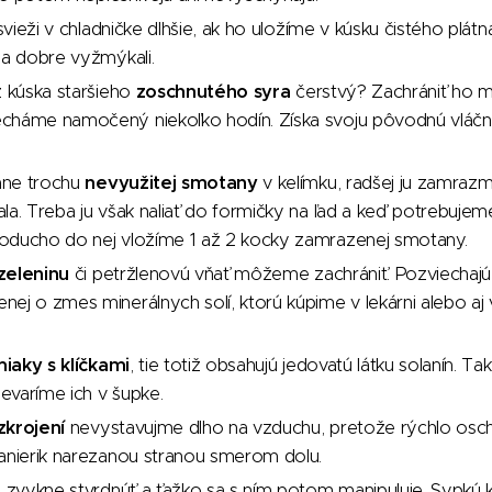
ieži v chladničke dlhšie, ak ho uložíme v kúsku čistého plátn
 a dobre vyžmýkali.
z kúska staršieho
zoschnutého syra
čerstvý? Zachrániť ho m
cháme namočený niekoľko hodín. Získa svoju pôvodnú vláčn
ane trochu
nevyužitej smotany
v kelímku, radšej ju zamrazm
la. Treba ju však naliať do formičky na ľad a keď potrebujeme
oducho do nej vložíme 1 až 2 kocky zamrazenej smotany.
zeleninu
či petržlenovú vňať môžeme zachrániť. Pozviechajú
ej o zmes minerálnych solí, ktorú kúpime v lekárni alebo aj 
iaky s klíčkami
, tie totiž obsahujú jedovatú látku solanín. 
evaríme ich v šupke.
zkrojení
nevystavujme dlho na vzduchu, pretože rýchlo osc
anierik narezanou stranou smerom dolu.
r
zvykne stvrdnúť a ťažko sa s ním potom manipuluje. Sypkú 