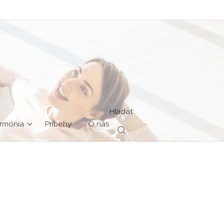
Hľadať
rmónia
Príbehy
O nás
.