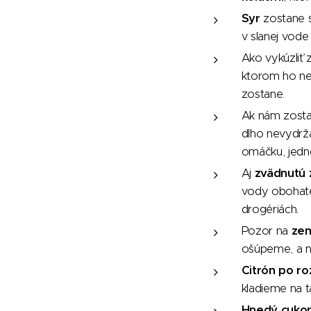
Syr
zostane sv
v slanej vode
Ako vykúzliť 
ktorom ho ne
zostane.
Ak nám zost
dlho nevydrža
omáčku, jedn
Aj
zvädnutú 
vody obohaten
drogériách.
Pozor na
zem
ošúpeme, a n
Citrón po ro
kladieme na t
Hnedý cuko