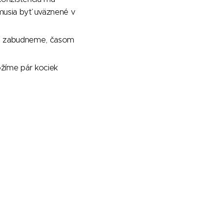
musia byť uväznené v
šie zabudneme, časom
ožíme pár kociek