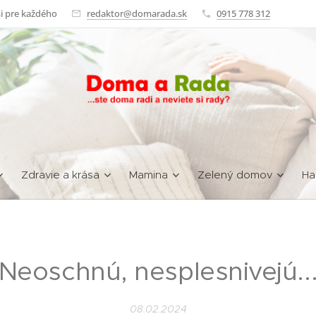
i pre každého
redaktor@domarada.sk
0915 778 312
Zdravie a krása
Mamina
Zelený domov
Ha
Neoschnú, nesplesnivejú..
08.02.2024