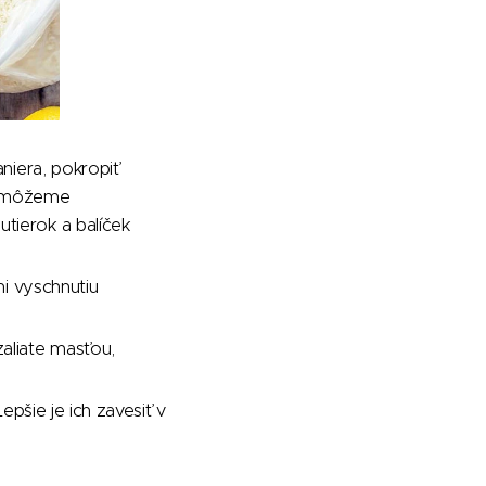
aniera, pokropiť
ti môžeme
tierok a balíček
ni vyschnutiu
aliate masťou,
epšie je ich zavesiť v