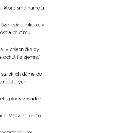
a, ktoré sme namočili
ôže jedine mlieko, v
osť a chuť mu
e, v chladničke by
 ochutiť a zjemniť
 sa, ak ich dáme do
v niektorých
Takéto plody zásadne
hne. Vždy ho preto
konzistenciu mu