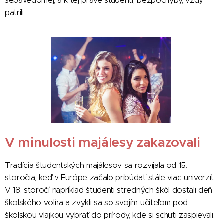
sebavedomej, a k tej práve študenti, bezpochyby, vždy
patrili.
V minulosti majálesy zakazovali
Tradícia študentských majálesov sa rozvíjala od 15.
storočia, keď v Európe začalo pribúdať stále viac univerzít.
V 18. storočí napríklad študenti stredných škôl dostali deň
školského voľna a zvykli sa so svojím učiteľom pod
školskou vlajkou vybrať do prírody, kde si schuti zaspievali.