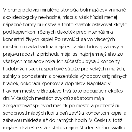
V druhej polovici minulého storočia boli majálesy vnímané
ako ideologicky nevhodné, mladí si však hľadali menej
nápadné formy buričstva a tento sviatok oslavovali skryto
pod kepienkom rôznych diskoték pred internátmi a
koncertmi živých kapiel. Po revolúcii sa vo viacerých
mestách rozvila tradícia majálesov ako ľudovej zábavy a
prejavu radosti z príchodu mája, asi najpríjemnejšieho zo
všetkých mesiacov roka. Ich súčasťou bývajú koncerty
hudobných skupín, športové súťaže pre veľkých i malých,
stánky s pohostením a prezentácia výrobcov originálnych
hračiek, dekorácií, šperkov a doplnkov. Napríklad v
hlavnom meste v Bratislave trvá toto podujatie niekoľko
dní. V českých mestách zvyknú začiatkom mája
zorganizovať sprievod masiek po meste a prezentáciu
schopností mladých ľudí a deň zavŕšia koncertom kapiel a
zábavou mládeže až do ranných hodín. V Česku si totiž
majáles drží ešte stále status najmä študentského sviatku.