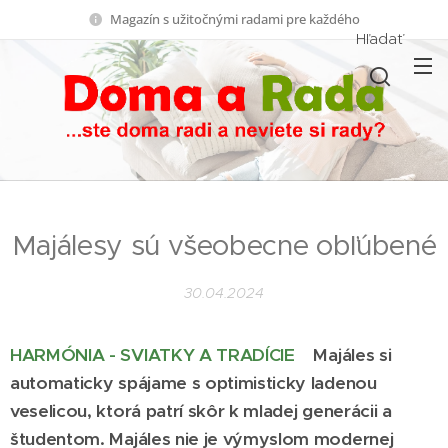
Magazín s užitočnými radami pre každého
Hľadať
Majálesy sú všeobecne obľúbené
30.04.2024
HARMÓNIA - SVIATKY A TRADÍCIE
Majáles si
automaticky spájame s optimisticky ladenou
veselicou, ktorá patrí skôr k mladej generácii a
študentom. Majáles nie je výmyslom modernej