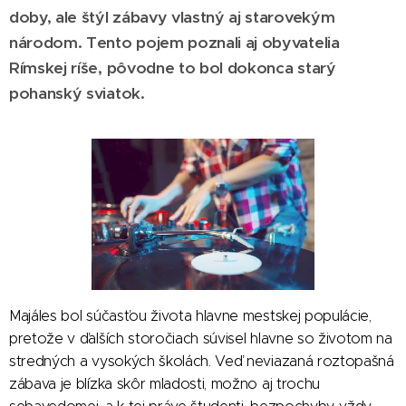
doby, ale štýl zábavy vlastný aj starovekým
národom. Tento pojem poznali aj obyvatelia
Rímskej ríše, pôvodne to bol dokonca starý
pohanský sviatok.
Majáles bol súčasťou života hlavne mestskej populácie,
pretože v ďalších storočiach súvisel hlavne so životom na
stredných a vysokých školách. Veď neviazaná roztopašná
zábava je blízka skôr mladosti, možno aj trochu