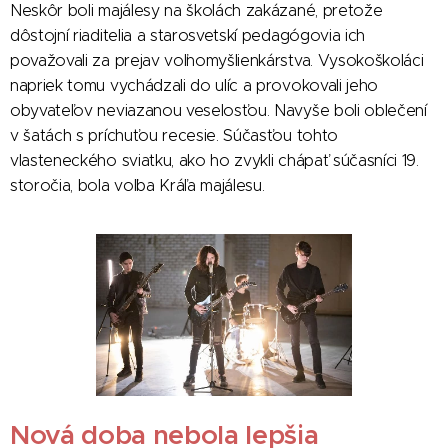
Neskôr boli majálesy na školách zakázané, pretože
dôstojní riaditelia a starosvetskí pedagógovia ich
považovali za prejav voľnomyšlienkárstva. Vysokoškoláci
napriek tomu vychádzali do ulíc a provokovali jeho
obyvateľov neviazanou veselosťou. Navyše boli oblečení
v šatách s príchuťou recesie. Súčasťou tohto
vlasteneckého sviatku, ako ho zvykli chápať súčasníci 19.
storočia, bola voľba Kráľa majálesu.
Nová doba nebola lepšia