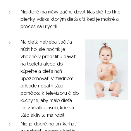
Niektoré mamičky začnú dávať klasické textilné
plienky, vďaka ktorým dieťa cíti, keď je mokré a
proces sa urýchli.
Na dieťa netreba tlačiť a
nútiť ho, ale nočník je
vhodné v predstihu dávať
na toaletu alebo do
kúpeľne a dieťa naň
upozorňovať. V žiadnom
prípade nepatrí táto
pomôcka k televízoru či do
kuchyne, aby malo dieťa
od začiatku jasno, kde sa
táto aktivita má robiť.
Nie je dobré ho ani karhať