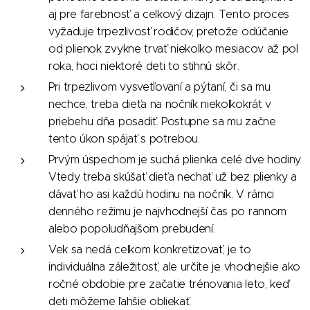
aj pre farebnosť a celkový dizajn. Tento proces
vyžaduje trpezlivosť rodičov, pretože odúčanie
od plienok zvykne trvať niekoľko mesiacov až pol
roka, hoci niektoré deti to stihnú skôr.
Pri trpezlivom vysvetľovaní a pýtaní, či sa mu
nechce, treba dieťa na nočník niekoľkokrát v
priebehu dňa posadiť. Postupne sa mu začne
tento úkon spájať s potrebou.
Prvým úspechom je suchá plienka celé dve hodiny.
Vtedy treba skúšať dieťa nechať už bez plienky a
dávať ho asi každú hodinu na nočník. V rámci
denného režimu je najvhodnejší čas po rannom
alebo popoludňajšom prebudení.
Vek sa nedá celkom konkretizovať, je to
individuálna záležitosť, ale určite je vhodnejšie ako
ročné obdobie pre začatie trénovania leto, keď
deti môžeme ľahšie obliekať.