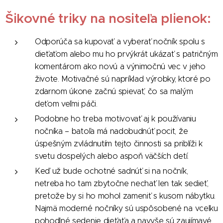
Šikovné triky na nositeľa plienok:
Odporúča sa kupovať a vyberať nočník spolu s
dieťaťom alebo mu ho prvýkrát ukázať s patričným
komentárom ako novú a výnimočnú vec v jeho
živote. Motivačné sú napríklad výrobky, ktoré po
zdarnom úkone začnú spievať, čo sa malým
deťom veľmi páči.
Podobne ho treba motivovať aj k používaniu
nočníka – batoľa má nadobudnúť pocit, že
úspešným zvládnutím tejto činnosti sa priblíži k
svetu dospelých alebo aspoň väčších detí.
Keď už bude ochotné sadnúť si na nočník,
netreba ho tam zbytočne nechať len tak sedieť,
pretože by si ho mohol zameniť s kusom nábytku.
Najmä moderné nočníky sú uspôsobené na vcelku
pohodlné sedenie dieťaťa a navyše sú zaujímavé