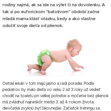
rodiny najmä, ak sa ide na výlet či na dovolenku. A
tak si po euforickom "batolivom" období začne
mladá mama klásť otázku, kedy a ako vlastne
odučiť svoje dieťa od plienok.
Detskí lekári v tom majú jasno a radi poradia. Podľa
pediatrov by malo dieťa vo veku 2 až 3 roky už vedieť
chodiť na toaletu pri veľkej potrebe a močenie bez plienok
má zvládnuť najneskôr medzi 3. až 4. rokom života,
dievčatká zvyknú byť šikovnejšie. Začiatok tréningu sa