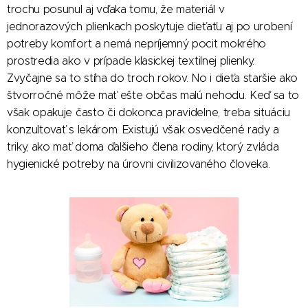
trochu posunul aj vďaka tomu, že materiál v
jednorazových plienkach poskytuje dieťaťu aj po urobení
potreby komfort a nemá nepríjemný pocit mokrého
prostredia ako v prípade klasickej textilnej plienky.
Zvyčajne sa to stíha do troch rokov. No i dieťa staršie ako
štvorročné môže mať ešte občas malú nehodu. Keď sa to
však opakuje často či dokonca pravidelne, treba situáciu
konzultovať s lekárom. Existujú však osvedčené rady a
triky, ako mať doma ďalšieho člena rodiny, ktorý zvláda
hygienické potreby na úrovni civilizovaného človeka.