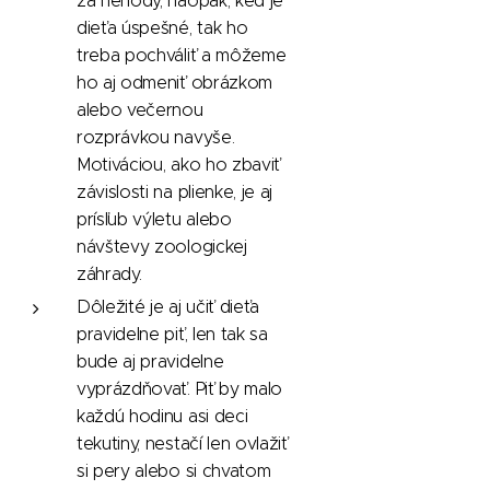
za nehody, naopak, keď je
dieťa úspešné, tak ho
treba pochváliť a môžeme
ho aj odmeniť obrázkom
alebo večernou
rozprávkou navyše.
Motiváciou, ako ho zbaviť
závislosti na plienke, je aj
prísľub výletu alebo
návštevy zoologickej
záhrady.
Dôležité je aj učiť dieťa
pravidelne piť, len tak sa
bude aj pravidelne
vyprázdňovať. Piť by malo
každú hodinu asi deci
tekutiny, nestačí len ovlažiť
si pery alebo si chvatom