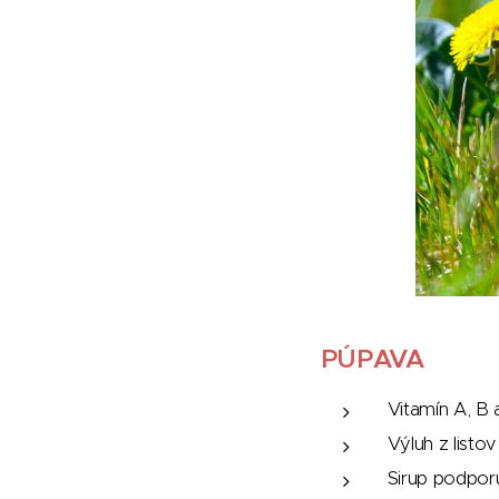
PÚPAVA
Vitamín A, B a
Výluh z list
Sirup podporu