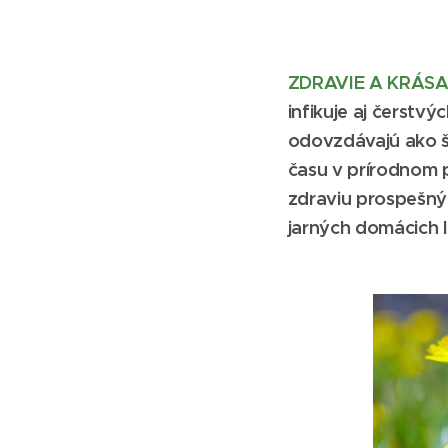
ZDRAVIE A KRÁSA 
infikuje aj čerstvý
odovzdávajú ako št
času v prírodnom p
zdraviu prospešný
jarných domácich l