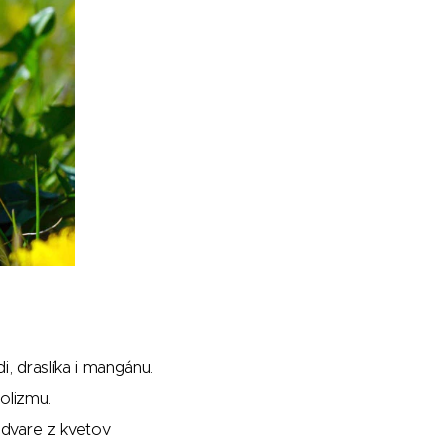
i, draslíka i mangánu.
olizmu.
odvare z kvetov