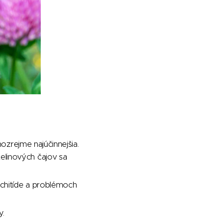
ozrejme najúčinnejšia.
linových čajov sa
nchitíde a problémoch
y.