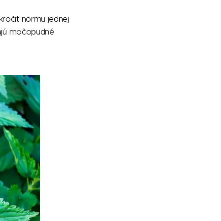
kročiť normu jednej
 majú močopudné