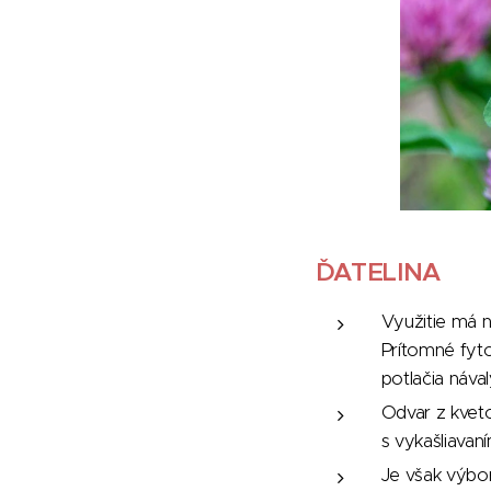
ĎATELINA
Využitie má n
Prítomné fyt
potlačia nával
Odvar z kvet
s vykašliavaní
Je však výbor