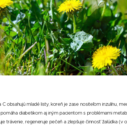
 C obsahujú mladé listy, koreň je zase nositeľom inzulínu, med
ov pomáha diabetikom aj iným pacientom s problémami metab
je trávenie, regeneruje pečeň a zlepšuje činnosť žalúdka (v 