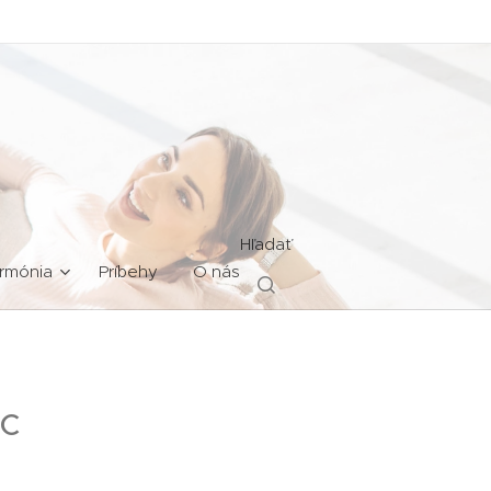
Hľadať
rmónia
Príbehy
O nás
ac