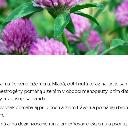
ajmä červená čiže lúčna. Mladá, odtrhnutá teraz na jar, je sam
oestrogény pomáhajú ženám v období menopauzy, pitím ďate
y a zlepšuje sa nálada.
ov však pomáha aj pri kŕčoch a zlom trávení a pomáhajú bro
m.
ná aj na dezinfikovanie rán a zmierňovanie ekzému a psoriáz