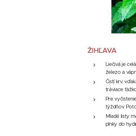
ŽIHĽAVA
Liečivá je ce
železo a vápni
Čistí krv, vďa
tráviace ťaž
Pre vyčisteni
týždňov. Pot
Mladé listy ma
plnky do hydin