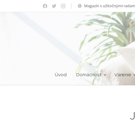
Magazín s užitočnými radam
Úvod
Domácnosť
Varenie
J