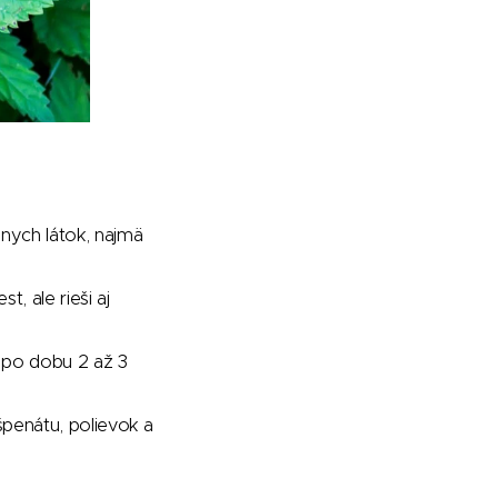
lnych látok, najmä
t, ale rieši aj
v po dobu 2 až 3
 špenátu, polievok a