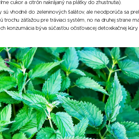
me cukor a citrón nakrájaný na plátky do zhustnutia).
y sú vhodné do zeleninových šalátov, ale neodporúča sa pre
 sú trochu záťažou pre tráviaci systém, no na druhej strane
 ich konzumácia býva súčasťou očisťovacej detoxikačnej kúry.