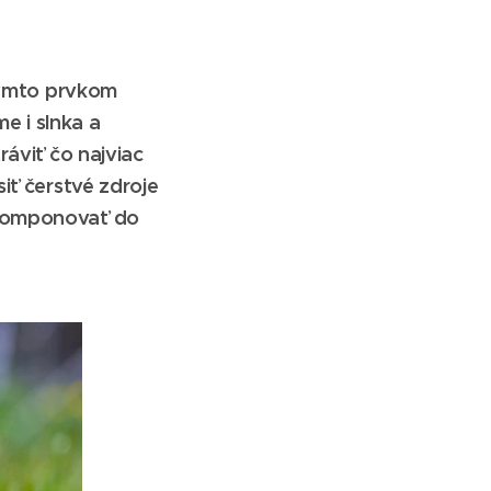
 týmto prvkom
me i slnka a
ráviť čo najviac
iť čerstvé zdroje
akomponovať do