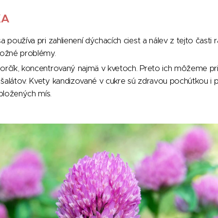
KA
a používa pri zahlienení dýchacích ciest a nálev z tejto časti 
kožné problémy.
horčík, koncentrovaný najmä v kvetoch. Preto ich môžeme pr
 šalátov. Kvety kandizované v cukre sú zdravou pochúťkou 
bložených mís.