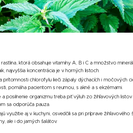
lá rastlina, ktorá obsahuje vitamíny A, B i C a množstvo minerá
k, najvyššia koncentrácia je v horných listoch.
ka prítomnosti chlorofylu lieči zápaly dýchacích i močových cies
kosti, pomáha pacientom s reumou, s akné a s ekzémami.
e a posilnenie organizmu treba piť výluh zo žihľavových listo
om sa odporúča pauza.
jú využitie aj v kuchyni, osvedčili sa pri príprave žihľavového
y, ale i do jarných šalátov.