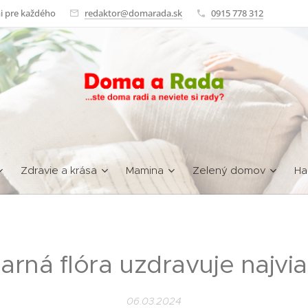
i pre každého
redaktor@domarada.sk
0915 778 312
Zdravie a krása
Mamina
Zelený domov
Ha
arná flóra uzdravuje najvi
06.03.2024