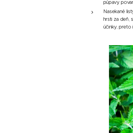
púpavy povarí
Nasekané list
hrsti za deň,
účinky, preto