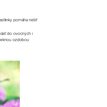
rastlinky pomáha riešiť
idať do ovocných i
i peknou ozdobou