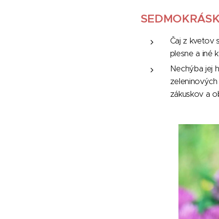
SEDMOKRÁS
Čaj z kvetov s
plesne a iné 
Nechýba jej 
zeleninových
zákuskov a o