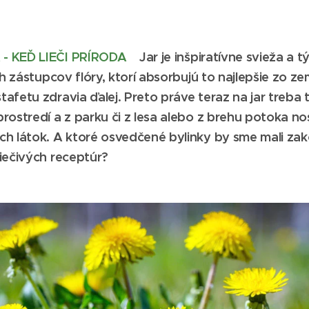
- KEĎ LIEČI PRÍRODA
Jar je inšpiratívne svieža a
ch zástupcov flóry, ktorí absorbujú to najlepšie zo ze
afetu zdravia ďalej. Preto práve teraz na jar treba t
rostredí a z parku či z lesa alebo z brehu potoka nos
ch látok. A ktoré osvedčené bylinky by sme mali z
iečivých receptúr?