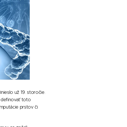
ieslo už 19. storočie.
 definovať toto
mputácie prstov či