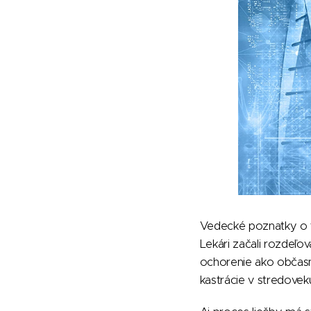
Vedecké poznatky o to
Lekári začali rozdeľo
ochorenie ako občasn
kastrácie v stredoveku