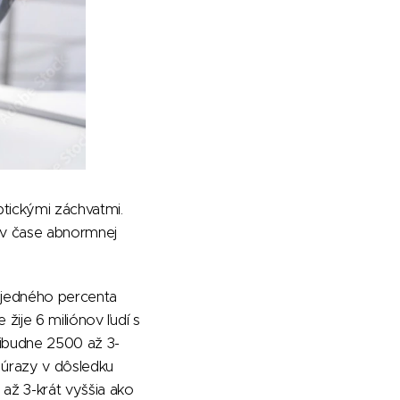
ptickými záchvatmi.
 v čase abnormnej
ž jedného percenta
žije 6 miliónov ľudí s
pribudne 2500 až 3-
 úrazy v dôsledku
až 3-krát vyššia ako