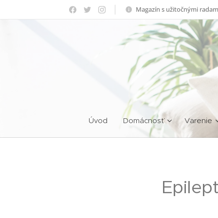
Magazín s užitočnými radam
Úvod
Domácnosť
Varenie
Epilep