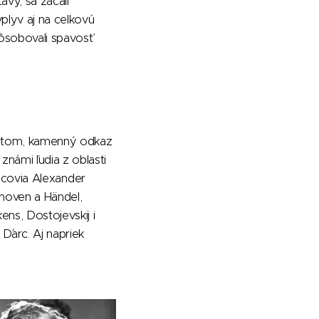
avy, sa začali
plyv aj na celkovú
pôsobovali spavosť
počtom, kamenný odkaz
námi ľudia z oblasti
covia Alexander
thoven a Händel,
ens, Dostojevskij i
D´arc. Aj napriek