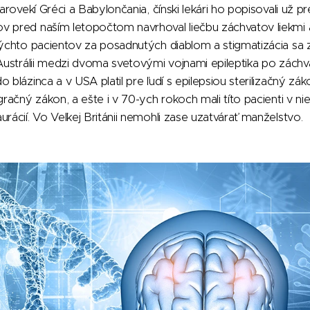
arovekí Gréci a Babylončania, čínski lekári ho popisovali už pre
v pred naším letopočtom navrhoval liečbu záchvatov liekmi a
týchto pacientov za posadnutých diablom a stigmatizácia sa
 Austrálii medzi dvoma svetovými vojnami epileptika po záchva
 blázinca a v USA platil pre ľudí s epilepsiou sterilizačný zák
gračný zákon, a ešte i v 70-ych rokoch mali títo pacienti v n
rácií. Vo Veľkej Británii nemohli zase uzatvárať manželstvo.