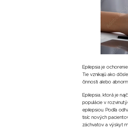
Epilepsia je ochoreni
Tie vznikajú ako dôs
činnosti alebo abnor
Epilepsia, ktorá je n
populácie v rozvinutýc
epilepsiou. Podľa odh
tisíc nových paciento
záchvatov a výskyt m