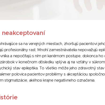
 neakceptovaní
hrávajúce sa na verejných miestach, zhoršujú pacientovi je
jú profesionálny rast. Mnohí zamestnávatelia nepovažujú epil
vníka a nepočítajú s ním pri kariérnom postupe, dokonca ho 
 zárobok v konečnom dôsledku vplýva aj na vzťahy v súkro
ychický stav epileptika. To všetko môže jeho zdravotný stav
akmer polovica pacientov problémy s akceptáciou spoločnos
tom stigmatizácie, akéhosi krajne negatívneho označenia.
istórie