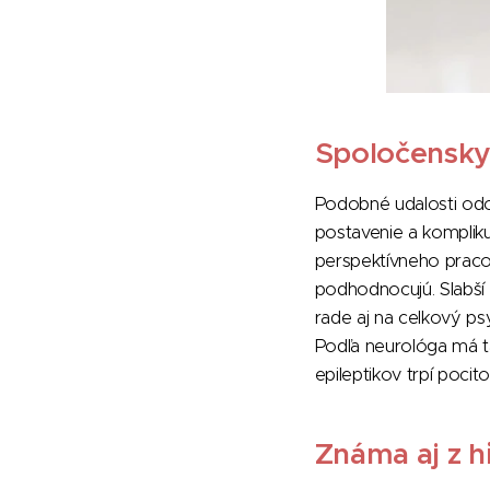
Spoločensky
Podobné udalosti odo
postavenie a kompliku
perspektívneho praco
podhodnocujú. Slabší
rade aj na celkový ps
Podľa neurológa má t
epileptikov trpí poci
Známa aj z h