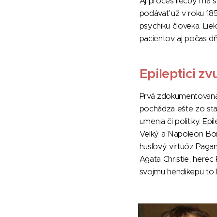
Aj proces liečby má sv
podávať už v roku 185
psychiku človeka. Lie
pacientov aj počas dň
Epileptici z
Prvá zdokumentovaná 
pochádza ešte zo sta
umenia či politiky. Epi
Veľký a Napoleon Bo
husľový virtuóz Pagani
Agata Christie, herec 
svojmu hendikepu to 