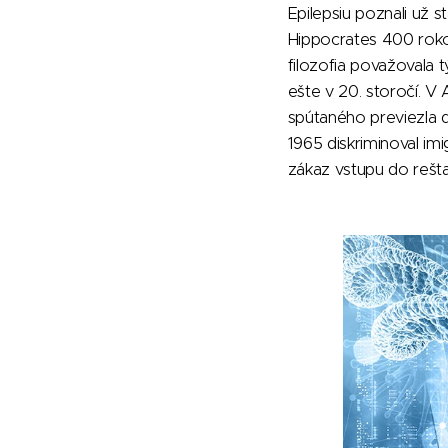
Epilepsiu poznali už st
Hippocrates 400 roko
filozofia považovala 
ešte v 20. storočí. V
spútaného previezla do
1965 diskriminoval imi
zákaz vstupu do reštau