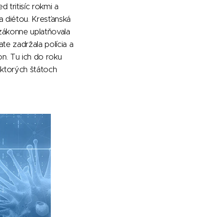
d tritisíc rokmi a
 diétou. Kresťanská
 zákonne uplatňovala
te zadržala polícia a
on. Tu ich do roku
iektorých štátoch