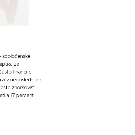
ho spoločenské
eptika za
často finančne
mí a v neposlednom
 ešte zhoršovať.
ti a 17 percent