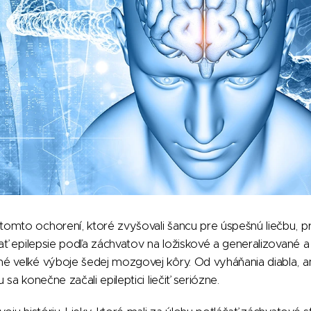
mto ochorení, ktoré zvyšovali šancu pre úspešnú liečbu, prin
vať epilepsie podľa záchvatov na ložiskové a generalizované a
é veľké výboje šedej mozgovej kôry. Od vyháňania diabla, a
 sa konečne začali epileptici liečiť seriózne.