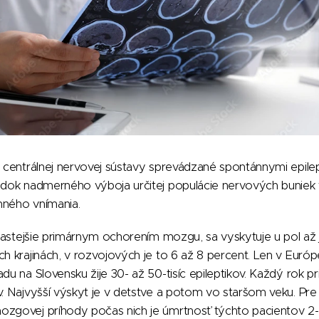
e centrálnej nervovej sústavy sprevádzané spontánnymi epile
ledok nadmerného výboja určitej populácie nervových buniek
mného vnímania.
ajčastejšie primárnym ochorením mozgu, sa vyskytuje u pol a
h krajinách, v rozvojových je to 6 až 8 percent. Len v Európe 
adu na Slovensku žije 30- až 50-tisíc epileptikov. Každý rok 
v. Najvyšší výskyt je v detstve a potom vo staršom veku. Pre
ozgovej príhody počas nich je úmrtnosť týchto pacientov 2- 