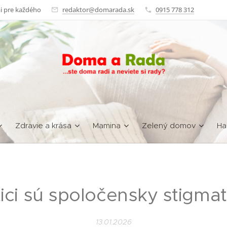
i pre každého
redaktor@domarada.sk
0915 778 312
Zdravie a krása
Mamina
Zelený domov
Ha
tici sú spoločensky stigmat
13.01.2026