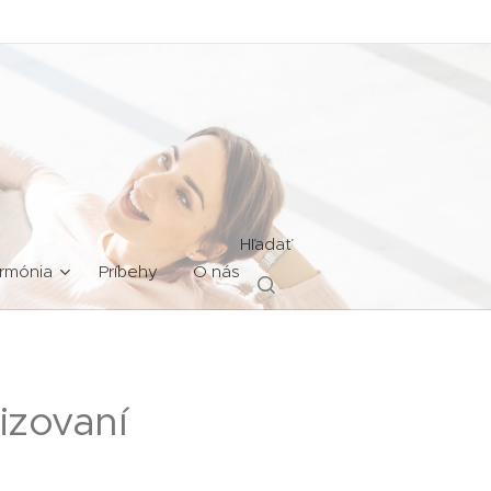
Hľadať
rmónia
Príbehy
O nás
izovaní