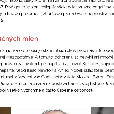
oju históriu. Lieky, ktoré mali za úlohu potláčať záchvatové st
7. Prvá generácia antiepileptík však mala výrazne negatívny v
ky utlmovali pozornosť, zhoršovali pamäťové schopnosti a s
a.
vučných mien
zmienka o epilepsii je stará tritisíc rokov pred naším leto
rej Mezopotámie. A tomuto ochoreniu sa nevyhli ani mnohé z
leptickými záchvatmi trpel napríklad aj filozof Sokrates,
vojvod
naparte
,
vedci Isaac Newton a Alfred Nobel,
skladatelia Bee
ni, maliar Vincent van Gogh, spisovatelia Moliere, Byron, Dick
Richard Burton, ale i známa postava francúzskej histórie Jean 
boli všetko významné a často úspešné osobnosti.