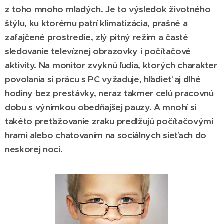
z toho mnoho mladých. Je to výsledok životného
štýlu, ku ktorému patrí klimatizácia, prašné a
zafajčené prostredie, zlý pitný režim a časté
sledovanie televíznej obrazovky i počítačové
aktivity. Na monitor zvyknú ľudia, ktorých charakter
povolania si prácu s PC vyžaduje, hľadieť aj dlhé
hodiny bez prestávky, neraz takmer celú pracovnú
dobu s výnimkou obedňajšej pauzy. A mnohí si
takéto preťažovanie zraku predlžujú počítačovými
hrami alebo chatovaním na sociálnych sieťach do
neskorej noci.