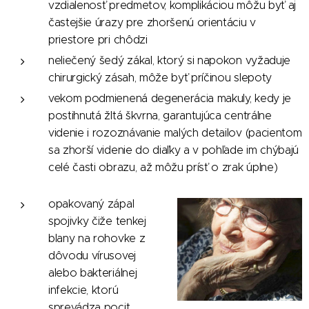
vzdialenosť predmetov, komplikáciou môžu byť aj
častejšie úrazy pre zhoršenú orientáciu v
priestore pri chôdzi
neliečený šedý zákal, ktorý si napokon vyžaduje
chirurgický zásah, môže byť príčinou slepoty
vekom podmienená degenerácia makuly, kedy je
postihnutá žltá škvrna, garantujúca centrálne
videnie i rozoznávanie malých detailov (pacientom
sa zhorší videnie do diaľky a v pohľade im chýbajú
celé časti obrazu, až môžu prísť o zrak úplne)
opakovaný zápal
spojivky čiže tenkej
blany na rohovke z
dôvodu vírusovej
alebo bakteriálnej
infekcie, ktorú
sprevádza pocit