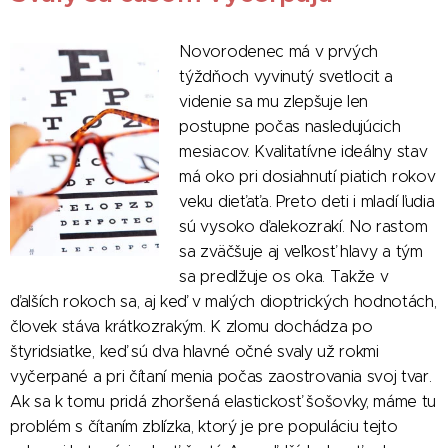
Novorodenec má v prvých
týždňoch vyvinutý svetlocit a
videnie sa mu zlepšuje len
postupne počas nasledujúcich
mesiacov. Kvalitatívne ideálny stav
má oko pri dosiahnutí piatich rokov
veku dieťaťa. Preto deti i mladí ľudia
sú vysoko ďalekozrakí. No rastom
sa zväčšuje aj veľkosť hlavy a tým
sa predlžuje os oka. Takže v
ďalších rokoch sa, aj keď v malých dioptrických hodnotách,
človek stáva krátkozrakým. K zlomu dochádza po
štyridsiatke, keď sú dva hlavné očné svaly už rokmi
vyčerpané a pri čítaní menia počas zaostrovania svoj tvar.
Ak sa k tomu pridá zhoršená elastickosť šošovky, máme tu
problém s čítaním zblízka, ktorý je pre populáciu tejto