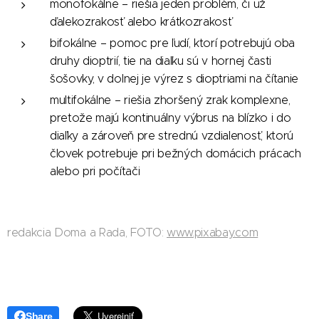
monofokálne – riešia jeden problém, či už
ďalekozrakosť alebo krátkozrakosť
bifokálne – pomoc pre ľudí, ktorí potrebujú oba
druhy dioptrií, tie na diaľku sú v hornej časti
šošovky, v dolnej je výrez s dioptriami na čítanie
multifokálne – riešia zhoršený zrak komplexne,
pretože majú kontinuálny výbrus na blízko i do
diaľky a zároveň pre strednú vzdialenosť, ktorú
človek potrebuje pri bežných domácich prácach
alebo pri počítači
redakcia Doma a Rada, FOTO:
www.pixabay.com
Share