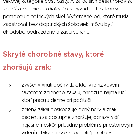
vekovej kategórie dosť častý. A za ďalších desať rokov sa
zhorší aj videnie do diaľky, čo si vyžaduje tiež korekciu
pomocou dioptrických skiel. Vyčerpané oči, ktoré musia
zaostrovať bez dioptrických šošoviek, môžu byť
dlhodobo podráždené a začervenané.
Skryté chorobné stavy, ktoré
zhoršujú zrak:
zvýšený vnútroočný tlak, ktorý je rizikovým
faktorom zeleného zákalu, ohrozuje najmä ľudí,
ktorí pracujú denne pri počítači
zelený zákal poškodzuje očný nerv a zrak
pacienta sa postupne zhoršuje, obrazy vidí
nejasne, neskôr pribudne problém s priestorovým
videním, takže nevie zhodnotiť polohu a