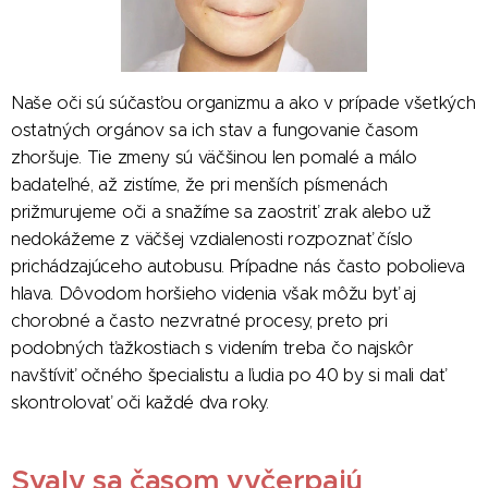
Naše oči sú súčasťou organizmu a ako v prípade všetkých
ostatných orgánov sa ich stav a fungovanie časom
zhoršuje. Tie zmeny sú väčšinou len pomalé a málo
badateľné, až zistíme, že pri menších písmenách
prižmurujeme oči a snažíme sa zaostriť zrak alebo už
nedokážeme z väčšej vzdialenosti rozpoznať číslo
prichádzajúceho autobusu. Prípadne nás často pobolieva
hlava. Dôvodom horšieho videnia však môžu byť aj
chorobné a často nezvratné procesy, preto pri
podobných ťažkostiach s videním treba čo najskôr
navštíviť očného špecialistu a ľudia po 40 by si mali dať
skontrolovať oči každé dva roky.
Svaly sa časom vyčerpajú