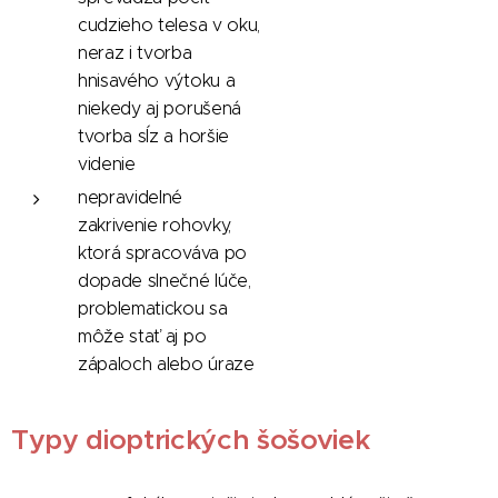
cudzieho telesa v oku,
neraz i tvorba
hnisavého výtoku a
niekedy aj porušená
tvorba sĺz a horšie
videnie
nepravidelné
zakrivenie rohovky,
ktorá spracováva po
dopade slnečné lúče,
problematickou sa
môže stať aj po
zápaloch alebo úraze
Typy dioptrických šošoviek