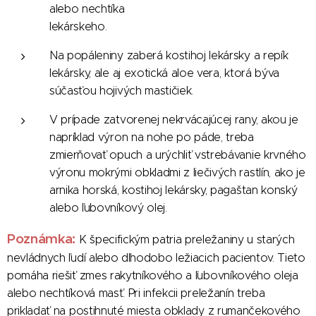
alebo nechtíka
lekárskeho.
Na popáleniny zaberá kostihoj lekársky a repík
lekársky, ale aj exotická aloe vera, ktorá býva
súčasťou hojivých mastičiek.
V prípade zatvorenej nekrvácajúcej rany, akou je
napríklad výron na nohe po páde, treba
zmierňovať opuch a urýchliť vstrebávanie krvného
výronu mokrými obkladmi z liečivých rastlín, ako je
arnika horská, kostihoj lekársky, pagaštan konský
alebo ľubovníkový olej.
Poznámka:
K špecifickým patria preležaniny u starých
nevládnych ľudí alebo dlhodobo ležiacich pacientov. Tieto
pomáha riešiť zmes rakytníkového a ľubovníkového oleja
alebo nechtíková masť. Pri infekcii preležanín treba
prikladať na postihnuté miesta obklady z rumančekového