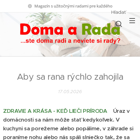
Magazín s užitočnými radami pre každého
Hľadať
Aby sa rana rýchlo zahojila
17.05.2026
ZDRAVIE A KRÁSA - KEĎ LIEČI PRÍRODA
Úraz v
domácnosti sa nám môže stať kedykoľvek. V
kuchyni sa porežeme alebo popálime, v záhrade si
poraníme nohu alebo nás spáli slniečko tak, že sa