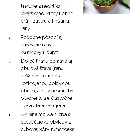
tinktúre z nechtíka
lekárskeho, ktorý účinne
bráni zápalu a hnisaniu
rany.
Podobne pôsobí aj
umývanie rany
kamilkovým čajom.
Doliečiť ranu pomáha aj
cibuľová šťava (ranu
môžeme natierať aj
rozkrojenou polovicou
cibule), ale už nesmie byť
otvorená, ale čiastočne
uzavretá a zahojená.
Ak rana mokvá, treba si
dávať čajové obklady z
dubovej kôry, rumančeka