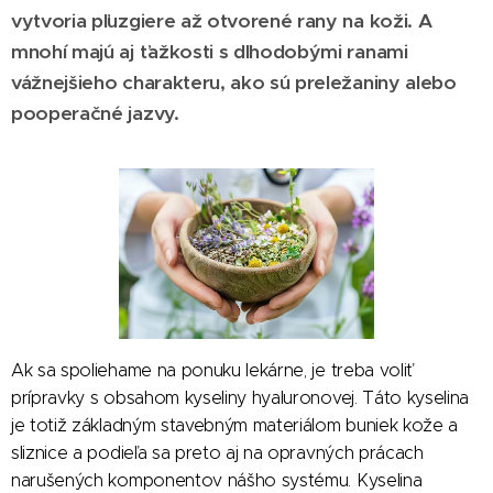
vytvoria pľuzgiere až otvorené rany na koži. A
mnohí majú aj ťažkosti s dlhodobými ranami
vážnejšieho charakteru, ako sú preležaniny alebo
pooperačné jazvy.
Ak sa spoliehame na ponuku lekárne, je treba voliť
prípravky s obsahom kyseliny hyaluronovej. Táto kyselina
je totiž základným stavebným materiálom buniek kože a
sliznice a podieľa sa preto aj na opravných prácach
narušených komponentov nášho systému. Kyselina