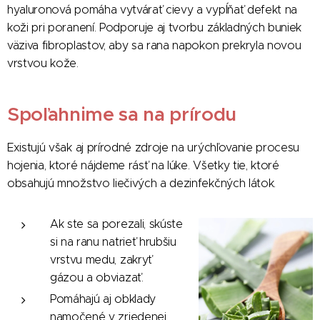
hyaluronová pomáha vytvárať cievy a vypĺňať defekt na
koži pri poranení. Podporuje aj tvorbu základných buniek
väziva fibroplastov, aby sa rana napokon prekryla novou
vrstvou kože.
Spoľahnime sa na prírodu
Existujú však aj prírodné zdroje na urýchľovanie procesu
hojenia, ktoré nájdeme rásť na lúke. Všetky tie, ktoré
obsahujú množstvo liečivých a dezinfekčných látok.
Ak ste sa porezali, skúste
si na ranu natrieť hrubšiu
vrstvu medu, zakryť
gázou a obviazať.
Pomáhajú aj obklady
namočené v zriedenej