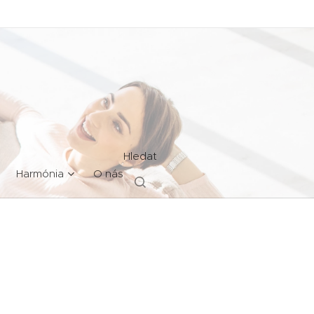
Hledat
Harmónia
O nás