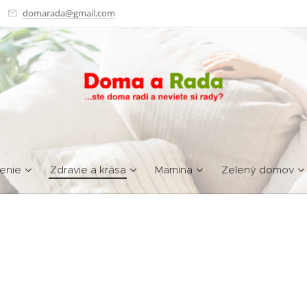
domarada@gmail.com
enie
Zdravie a krása
Mamina
Zelený domov