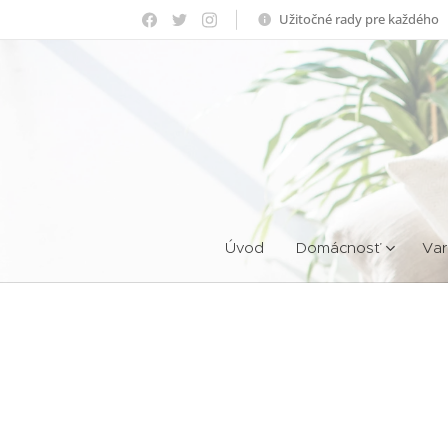
Užitočné rady pre každého
Úvod
Domácnosť
Var