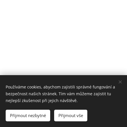
Používáme cookies, abychom zajistili správné fungování a
redakcia Doma a Rada
bezpečnost našich stránek. Tím vám můžeme zajistit tu
Vytvořeno službou
Webnode
Cookies
nejlepší zkušenost při jejich návštěvě.
Jazyky
Přijmout nezbytné
Přijmout vše
Čeština
Slovenčina